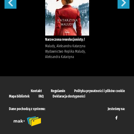
Narzeczona rewolucjonisty /
Maludy, Aleksandra Katarzyna
Wydawnictwo Replika Maludy,
Aleksandra Katarzyna
Kontakt
Regulamin
Polityka prywatności i plików cookie
Mapa bibliotek
FAQ
Deklaracja dostępności
Dane pochodzą z systemu:
Jesteśmy na: