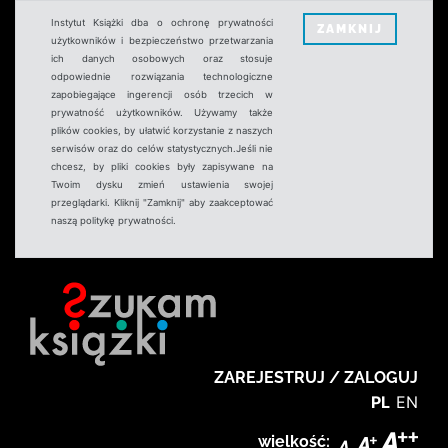
Instytut Książki dba o ochronę prywatności
ZAMKNIJ
użytkowników i bezpieczeństwo przetwarzania
ich danych osobowych oraz stosuje
odpowiednie rozwiązania technologiczne
zapobiegające ingerencji osób trzecich w
prywatność użytkowników. Używamy także
plików cookies, by ułatwić korzystanie z naszych
serwisów oraz do celów statystycznych.Jeśli nie
chcesz, by pliki cookies były zapisywane na
Twoim dysku zmień ustawienia swojej
przeglądarki. Kliknij "Zamknij" aby zaakceptować
naszą politykę prywatności.
ZAREJESTRUJ / ZALOGUJ
PL
EN
wielkość: