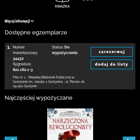
Więcej informacji
Dostępne egzemplarze
1.
Numer
Status:
Do
zarezerwuj
inwentarzowy:
wypożyczenia
34432
Sygnatura:
dodaj do listy
821.162.1-3
Filia nr 1 - Miejskiej Biblioteki Publicznej
w
Gostyninie im. Jakuba z Gostynina
,
ul. Płocka 2A
,
09-500 Gostynin
Najczęściej wypożyczane