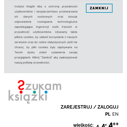
Instytut Książki dba o ochronę prywatności
ZAMKNIJ
użytkowników i bezpieczeństwo przetwarzania
ich danych osobowych oraz stosuje
odpowiednie rozwiązania technologiczne
zapobiegające ingerencji osób trzecich w
prywatność użytkowników. Używamy także
plików cookies, by ułatwić korzystanie z naszych
serwisów oraz do celów statystycznych.Jeśli nie
chcesz, by pliki cookies były zapisywane na
Twoim dysku zmień ustawienia swojej
przeglądarki. Kliknij "Zamknij" aby zaakceptować
naszą politykę prywatności.
ZAREJESTRUJ / ZALOGUJ
PL
EN
wielkość: