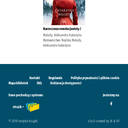
Narzeczona rewolucjonisty /
Maludy, Aleksandra Katarzyna
Wydawnictwo Replika Maludy,
Aleksandra Katarzyna
Kontakt
Regulamin
Polityka prywatności i plików cookie
Mapa bibliotek
FAQ
Deklaracja dostępności
Dane pochodzą z systemu:
Jesteśmy na:
© 2019 Instytut Książki
v.1.4.0 created by IK & H7