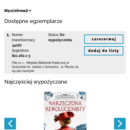
Więcej informacji
Dostępne egzemplarze
1.
Numer
Status:
Do
zarezerwuj
inwentarzowy:
wypożyczenia
34167
Sygnatura:
dodaj do listy
821.162.1-3
Filia nr 1 - Miejskiej Biblioteki Publicznej
w
Gostyninie im. Jakuba z Gostynina
,
ul. Płocka 2A
,
09-500 Gostynin
Najczęściej wypożyczane