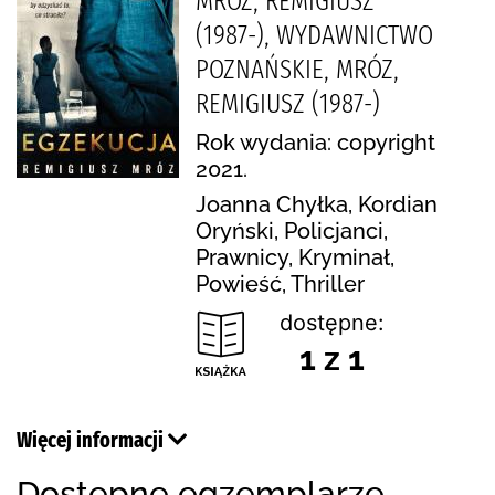
MRÓZ, REMIGIUSZ
(1987-), WYDAWNICTWO
POZNAŃSKIE, MRÓZ,
REMIGIUSZ (1987-)
Rok wydania: copyright
2021.
Joanna Chyłka, Kordian
Oryński, Policjanci,
Prawnicy, Kryminał,
Powieść, Thriller
dostępne:
1 z 1
Więcej informacji
Dostępne egzemplarze