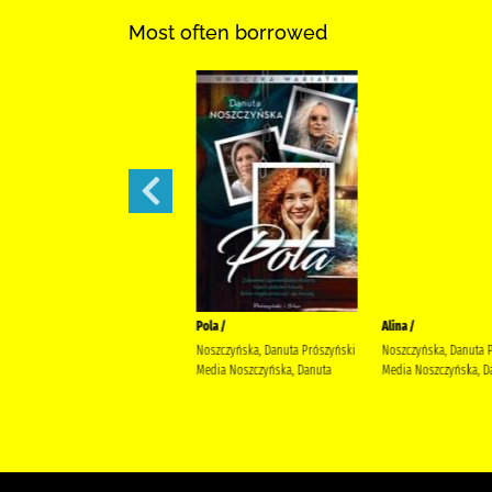
Most often borrowed
Małżeńskie więzi /
Pola /
Alina /
Maludy, Aleksandra Katarzyna
Noszczyńska, Danuta Prószyński
Noszczyńska, Danuta 
Wydawnictwo Replika Maludy,
Media Noszczyńska, Danuta
Media Noszczyńska, D
Aleksandra Katarzyna