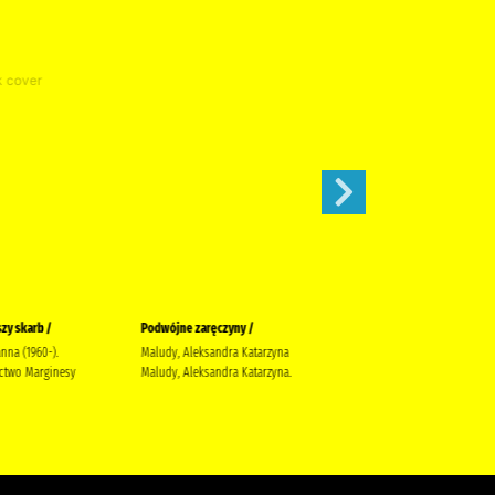
zy skarb /
Podwójne zaręczyny /
Apetyt na miłość /
anna (1960-).
Maludy, Aleksandra Katarzyna
Nowik, Marta (pisarka)
two Marginesy
Maludy, Aleksandra Katarzyna.
Wydawnictwo Szara Godzina