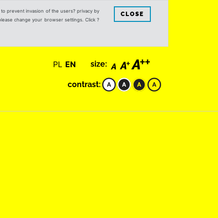
s to prevent invasion of the users? privacy by
CLOSE
 please change your browser settings. Click ?
PL
EN
size:
contrast: