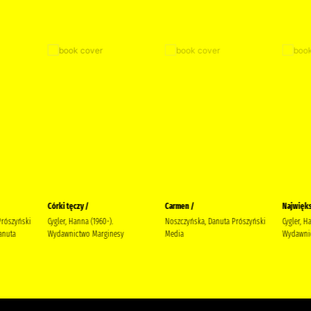
Córki tęczy /
Carmen /
Najwięks
Prószyński
Cygler, Hanna (1960-).
Noszczyńska, Danuta Prószyński
Cygler, H
anuta
Wydawnictwo Marginesy
Media
Wydawnic