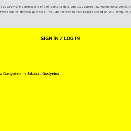
ell as safety of the processing of their personal data, and uses appropriate technological solution
 services and for statistical purposes. If you do not wish to have cookies stored on your computer,
SIGN IN / LOG IN
nej w Gostyninie im. Jakuba z Gostynina