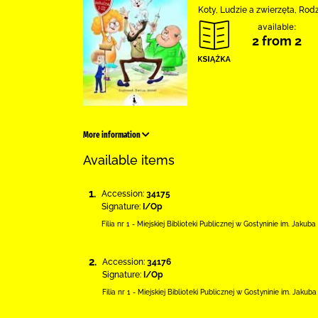
Koty, Ludzie a zwierzęta, Rod
available:
2 from 2
More information
Available items
1.
Accession:
34175
Signature:
I/Op
Filia nr 1 - Miejskiej Biblioteki Publicznej
w Gostyninie im. Jakuba
2.
Accession:
34176
Signature:
I/Op
Filia nr 1 - Miejskiej Biblioteki Publicznej
w Gostyninie im. Jakuba