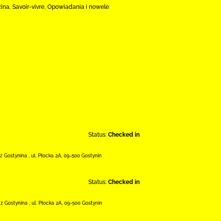
zina, Savoir-vivre, Opowiadania i nowele
Status:
Checked in
 z Gostynina
,
ul. Płocka 2A
,
09-500 Gostynin
Status:
Checked in
 z Gostynina
,
ul. Płocka 2A
,
09-500 Gostynin