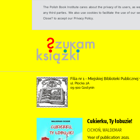
The Polish Book Institute cares about the privacy of its users, as w
any third parties. We also use cookies to facilitate the use of our
Close? to accept our Privacy Policy.
Filia nr 1 - Miejskiej Biblioteki Publicz
ul. Płocka 2A
09-500 Gostynin
Cukierku, Ty łobuzie!
CICHOŃ, WALDEMAR
Year of publication: 2021.