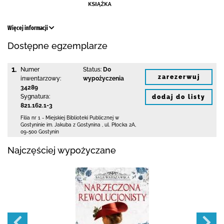
Więcej informacji
Dostępne egzemplarze
1.
Numer
Status:
Do
zarezerwuj
inwentarzowy:
wypożyczenia
34289
Sygnatura:
dodaj do listy
821.162.1-3
Filia nr 1 - Miejskiej Biblioteki Publicznej
w
Gostyninie im. Jakuba z Gostynina
,
ul. Płocka 2A
,
09-500 Gostynin
Najczęściej wypożyczane