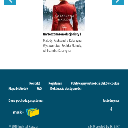
Narzeczona rewolucjonisty /
Maludy, Aleksandra Katarzyna
Wydawnictwo Replika Maludy,
Aleksandra Katarzyna
Kontakt
Regulamin
Polityka prywatności i plików cookie
Mapa bibliotek
FAQ
Deklaracja dostępności
Dane pochodzą z systemu:
Jesteśmy na:
© 2019 Instytut Książki
v.1.4.0 created by IK & H7