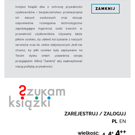
Instytut Książki dba o ochronę prywatności
ZAMKNIJ
użytkowników i bezpieczeństwo przetwarzania
ich danych osobowych oraz stosuje
odpowiednie rozwiązania technologiczne
zapobiegające ingerencji osób trzecich w
prywatność użytkowników. Używamy także
plików cookies, by ułatwić korzystanie z naszych
serwisów oraz do celów statystycznych.Jeśli nie
chcesz, by pliki cookies były zapisywane na
Twoim dysku zmień ustawienia swojej
przeglądarki. Kliknij "Zamknij" aby zaakceptować
naszą politykę prywatności.
ZAREJESTRUJ / ZALOGUJ
PL
EN
wielkość: