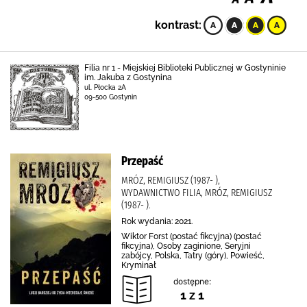
kontrast:
Filia nr 1 - Miejskiej Biblioteki Publicznej w Gostyninie
im. Jakuba z Gostynina
ul. Płocka 2A
09-500 Gostynin
Przepaść
MRÓZ, REMIGIUSZ (1987- ),
WYDAWNICTWO FILIA, MRÓZ, REMIGIUSZ
(1987- ).
Rok wydania: 2021.
Wiktor Forst (postać fikcyjna) (postać
fikcyjna), Osoby zaginione, Seryjni
zabójcy, Polska, Tatry (góry), Powieść,
Kryminał
dostępne:
1 z 1