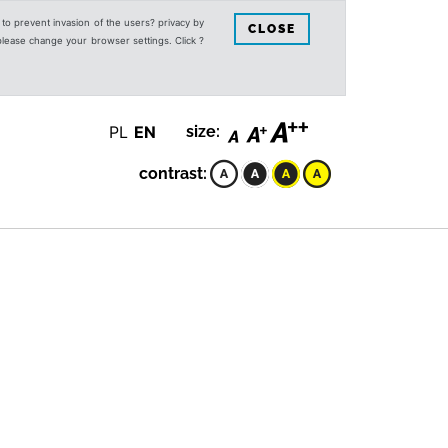
s to prevent invasion of the users? privacy by
CLOSE
 please change your browser settings. Click ?
PL
EN
size:
contrast: