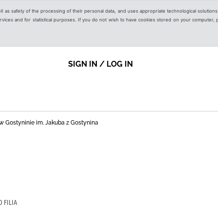
ell as safety of the processing of their personal data, and uses appropriate technological solution
 services and for statistical purposes. If you do not wish to have cookies stored on your computer,
SIGN IN / LOG IN
nej w Gostyninie im. Jakuba z Gostynina
 FILIA