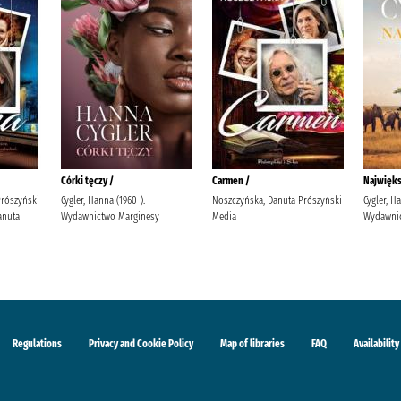
Córki tęczy /
Carmen /
Najwięks
Prószyński
Cygler, Hanna (1960-).
Noszczyńska, Danuta Prószyński
Cygler, H
anuta
Wydawnictwo Marginesy
Media
Wydawnic
Regulations
Privacy and Cookie Policy
Map of libraries
FAQ
Availability