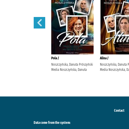
Małżeńskie więzi /
Pola /
Alina /
Maludy, Aleksandra Katarzyna
Noszczyńska, Danuta Prószyński
Noszczyńska, Danuta 
Wydawnictwo Replika Maludy,
Media Noszczyńska, Danuta
Media Noszczyńska, D
Aleksandra Katarzyna
Contact
Data come from the system: