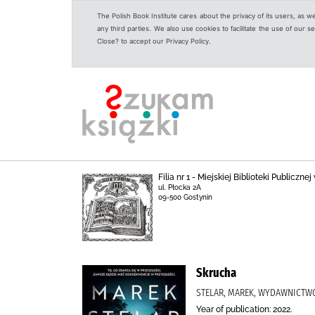
The Polish Book Institute cares about the privacy of its users, as w
any third parties. We also use cookies to facilitate the use of our
Close? to accept our Privacy Policy.
Filia nr 1 - Miejskiej Biblioteki Publicz
ul. Płocka 2A
09-500 Gostynin
Skrucha
STELAR, MAREK, WYDAWNICTWO
Year of publication: 2022.