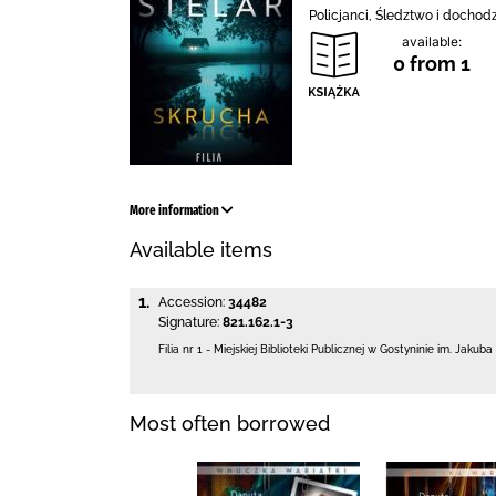
Policjanci, Śledztwo i dochodz
available:
0 from 1
More information
Available items
1.
Accession:
34482
Signature:
821.162.1-3
Filia nr 1 - Miejskiej Biblioteki Publicznej
w Gostyninie im. Jakuba
Most often borrowed