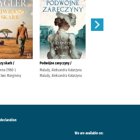
zy skarb /
Podwójne zaręczyny /
Apetyt na miłość /
anna (1960-).
Maludy, Aleksandra Katarzyna
Nowik, Marta (pisarka)
two Marginesy
Maludy, Aleksandra Katarzyna.
Wydawnictwo Szara Godzina
 declaration
We are available on: