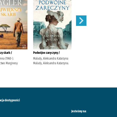
zy skarb /
Podwójne zaręczyny /
Apetyt na miłość /
anna (1960-).
Maludy, Aleksandra Katarzyna
Nowik, Marta (pisarka)
two Marginesy
Maludy, Aleksandra Katarzyna.
Wydawnictwo Szara Godzina
acja dostępności
Jesteśmy na: