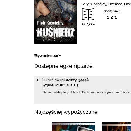
Seryjni zabójcy, Przemoc, Prz
dostępne:
1 z 1
Więcej informacji
Dostępne egzemplarze
1.
Numer inwentarzowy:
34448
Sygnatura:
821.162.1-3
Filia nr 1 - Miejskiej Biblioteki Publicznej
w Gostyninie im. Jakuba
Najczęściej wypożyczane