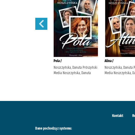
Małżeńskie więzi /
Pola /
Alina /
Maludy, Aleksandra Katarzyna
Noszczyńska, Danuta Prószyński
Noszczyńska, Danuta 
Wydawnictwo Replika Maludy,
Media Noszczyńska, Danuta
Media Noszczyńska, D
Aleksandra Katarzyna
Kontakt
R
Dane pochodzą z systemu: