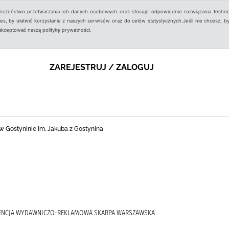
ieczeństwo przetwarzania ich danych osobowych oraz stosuje odpowiednie rozwiązania techno
, by ułatwić korzystanie z naszych serwisów oraz do celów statystycznych.Jeśli nie chcesz, by
aakceptować naszą politykę prywatności.
ZAREJESTRUJ / ZALOGUJ
nej w Gostyninie im. Jakuba z Gostynina
, AGENCJA WYDAWNICZO-REKLAMOWA SKARPA WARSZAWSKA