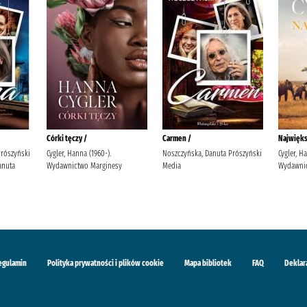
Córki tęczy /
Carmen /
Najwięks
Prószyński
Cygler, Hanna (1960-).
Noszczyńska, Danuta Prószyński
Cygler, H
anuta
Wydawnictwo Marginesy
Media
Wydawnic
egulamin
Polityka prywatności i plików cookie
Mapa bibliotek
FAQ
Deklar