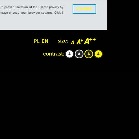
s to prevent invasion of the users? privacy by
CLOSE
 please change your browser settings. Click ?
PL
EN
size:
contrast: