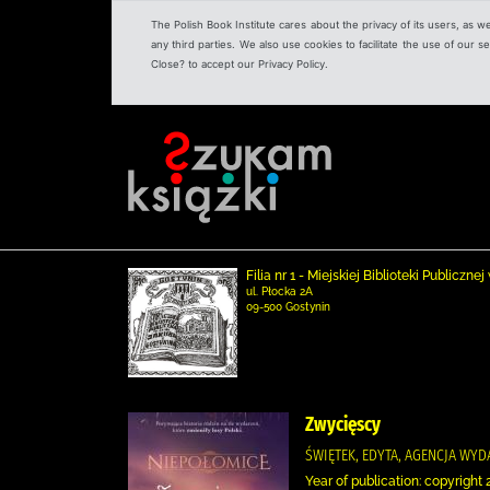
The Polish Book Institute cares about the privacy of its users, as w
any third parties. We also use cookies to facilitate the use of our
Close? to accept our Privacy Policy.
Filia nr 1 - Miejskiej Biblioteki Publicz
ul. Płocka 2A
09-500 Gostynin
Zwycięscy
ŚWIĘTEK, EDYTA, AGENCJA WY
Year of publication: copyright 