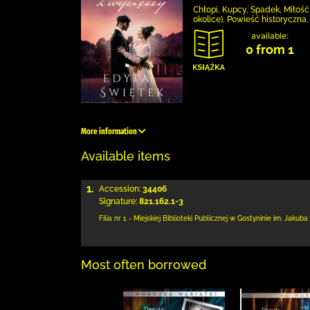
Chłopi, Kupcy, Spadek, Miłość,
okolice), Powieść historyczna
available:
0 from 1
More information
Available items
1.
Accession:
34406
Signature:
821.162.1-3
Filia nr 1 - Miejskiej Biblioteki Publicznej
w Gostyninie im. Jakuba
Most often borrowed