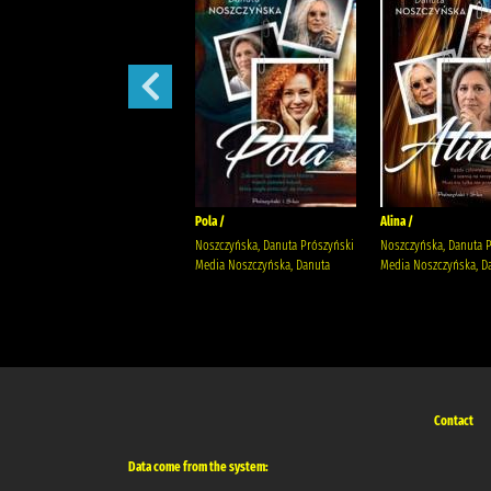
Małżeńskie więzi /
Pola /
Alina /
Maludy, Aleksandra Katarzyna
Noszczyńska, Danuta Prószyński
Noszczyńska, Danuta 
Wydawnictwo Replika Maludy,
Media Noszczyńska, Danuta
Media Noszczyńska, D
Aleksandra Katarzyna
Contact
Data come from the system: