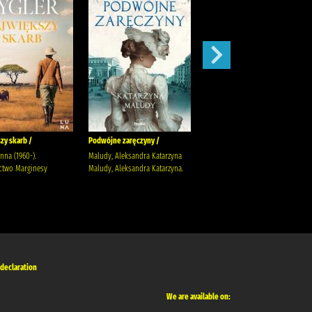
zy skarb /
Podwójne zaręczyny /
Apetyt na miłość /
anna (1960-).
Maludy, Aleksandra Katarzyna
Nowik, Marta (pisarka)
two Marginesy
Maludy, Aleksandra Katarzyna.
Wydawnictwo Szara Godzina
 declaration
We are available on: