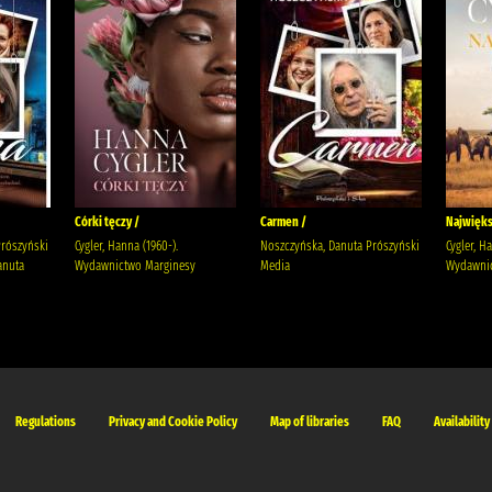
Córki tęczy /
Carmen /
Najwięks
Prószyński
Cygler, Hanna (1960-).
Noszczyńska, Danuta Prószyński
Cygler, H
anuta
Wydawnictwo Marginesy
Media
Wydawnic
Regulations
Privacy and Cookie Policy
Map of libraries
FAQ
Availability