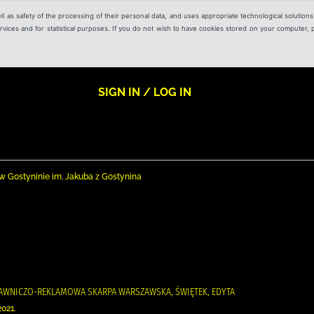
ell as safety of the processing of their personal data, and uses appropriate technological solution
 services and for statistical purposes. If you do not wish to have cookies stored on your computer,
SIGN IN / LOG IN
nej w Gostyninie im. Jakuba z Gostynina
DAWNICZO-REKLAMOWA SKARPA WARSZAWSKA, ŚWIĘTEK, EDYTA
2021.