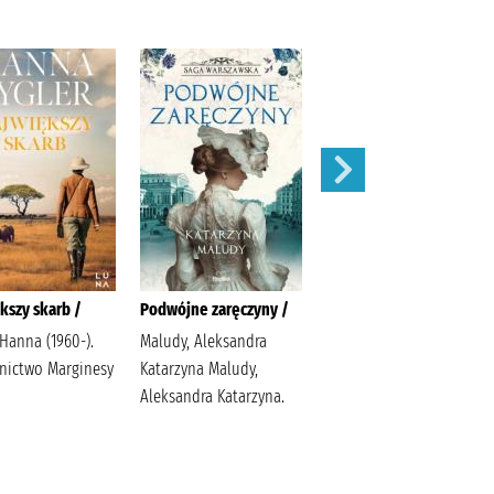
kszy skarb /
Podwójne zaręczyny /
Apetyt na miłość /
 Hanna (1960-).
Maludy, Aleksandra
Nowik, Marta (pisarka)
ictwo Marginesy
Katarzyna Maludy,
Wydawnictwo Szara
Aleksandra Katarzyna.
Godzina