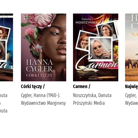
Córki tęczy /
Carmen /
Najwię
nuta
Cygler, Hanna (1960-).
Noszczyńska, Danuta
Cygler,
a
Wydawnictwo Marginesy
Prószyński Media
Wydawn
nuta