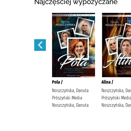
Najczęściej wypożyczane
Małżeńskie więzi /
Pola /
Alina /
Maludy, Aleksandra
Noszczyńska, Danuta
Noszczyńska, Da
Katarzyna Wydawnictwo
Prószyński Media
Prószyński Medi
Replika Maludy,
Noszczyńska, Danuta
Noszczyńska, Da
Aleksandra Katarzyna