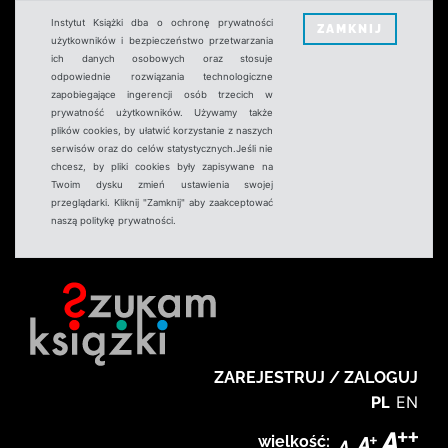
Instytut Książki dba o ochronę prywatności
ZAMKNIJ
użytkowników i bezpieczeństwo przetwarzania
ich danych osobowych oraz stosuje
odpowiednie rozwiązania technologiczne
zapobiegające ingerencji osób trzecich w
prywatność użytkowników. Używamy także
plików cookies, by ułatwić korzystanie z naszych
serwisów oraz do celów statystycznych.Jeśli nie
chcesz, by pliki cookies były zapisywane na
Twoim dysku zmień ustawienia swojej
przeglądarki. Kliknij "Zamknij" aby zaakceptować
naszą politykę prywatności.
ZAREJESTRUJ / ZALOGUJ
PL
EN
wielkość: