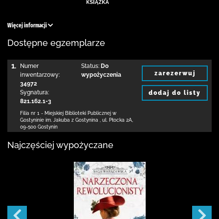
Więcej informacji
Dostępne egzemplarze
1.
Numer
Status:
Do
zarezerwuj
inwentarzowy:
wypożyczenia
34972
Sygnatura:
dodaj do listy
821.162.1-3
Filia nr 1 - Miejskiej Biblioteki Publicznej
w
Gostyninie im. Jakuba z Gostynina
,
ul. Płocka 2A
,
09-500 Gostynin
Najczęściej wypożyczane