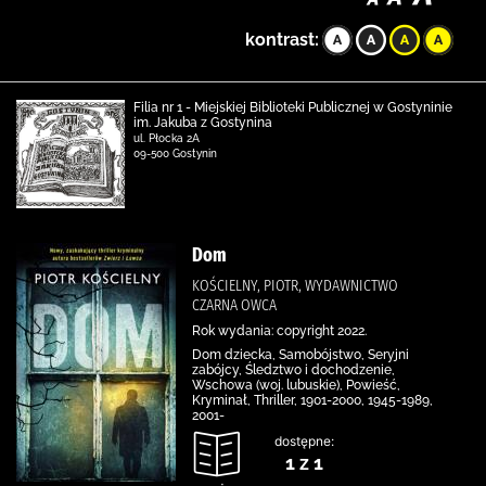
kontrast:
Filia nr 1 - Miejskiej Biblioteki Publicznej w Gostyninie
im. Jakuba z Gostynina
ul. Płocka 2A
09-500 Gostynin
Dom
KOŚCIELNY, PIOTR, WYDAWNICTWO
CZARNA OWCA
Rok wydania: copyright 2022.
Dom dziecka, Samobójstwo, Seryjni
zabójcy, Śledztwo i dochodzenie,
Wschowa (woj. lubuskie), Powieść,
Kryminał, Thriller, 1901-2000, 1945-1989,
2001-
dostępne:
1 z 1