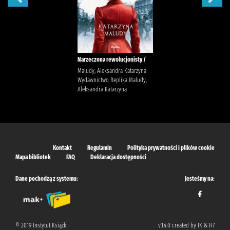
Narzeczona rewolucjonisty /
Maludy, Aleksandra Katarzyna
Wydawnictwo Replika Maludy,
Aleksandra Katarzyna
Kontakt
Regulamin
Polityka prywatności i plików cookie
Mapa bibliotek
FAQ
Deklaracja dostępności
Dane pochodzą z systemu:
Jesteśmy na:
© 2019 Instytut Książki
v.1.4.0 created by IK & H7