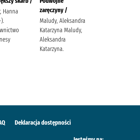
ększy skarb /
Podwójne
Apetyt na miłość /
zaręczyny /
r, Hanna
Nowik, Marta
).
Maludy, Aleksandra
(pisarka)
wnictwo
Katarzyna Maludy,
Wydawnictwo Szara
nesy
Aleksandra
Godzina
Katarzyna.
AQ
Deklaracja dostępności
Jesteśmy na: