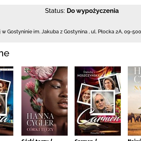
Status:
Do wypożyczenia
j
w Gostyninie im. Jakuba z Gostynina
,
ul. Płocka 2A
,
09-500
ne