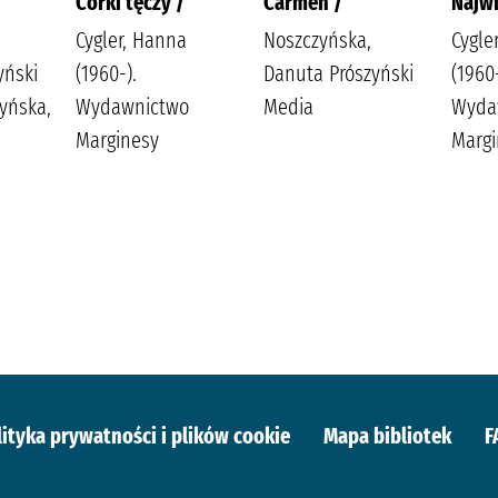
Córki tęczy /
Carmen /
Najwi
Cygler, Hanna
Noszczyńska,
Cygle
yński
(1960-).
Danuta Prószyński
(1960-
yńska,
Wydawnictwo
Media
Wyda
Marginesy
Margi
lityka prywatności i plików cookie
Mapa bibliotek
F