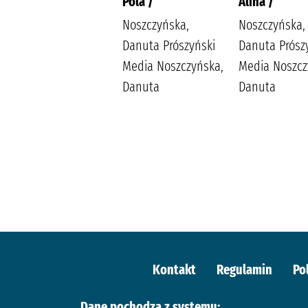
Małżeńskie więzi /
Pola /
Alina /
Maludy, Aleksandra
Noszczyńska,
Noszczyńska,
Katarzyna
Danuta Prószyński
Danuta Prósz
Wydawnictwo
Media Noszczyńska,
Media Noszcz
Replika Maludy,
Danuta
Danuta
Aleksandra
Katarzyna
Kontakt
Regulamin
Po
Dane pochodzą z systemu: