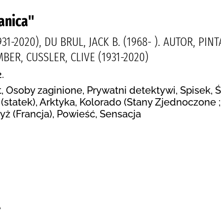
anica"
931-2020), DU BRUL, JACK B. (1968- ). AUTOR, PI
R, CUSSLER, CLIVE (1931-2020)
.
itt, Osoby zaginione, Prywatni detektywi, Spisek,
 (statek), Arktyka, Kolorado (Stany Zjednoczone ;
yż (Francja), Powieść, Sensacja
:
e