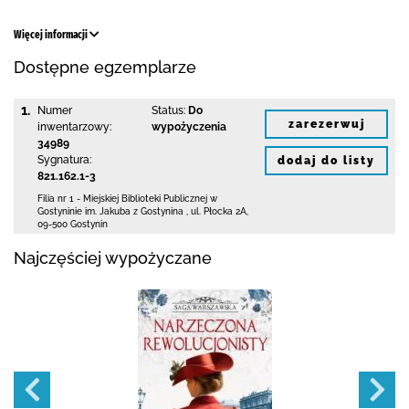
Więcej informacji
Dostępne egzemplarze
1.
Numer
Status:
Do
zarezerwuj
inwentarzowy:
wypożyczenia
34989
Sygnatura:
dodaj do listy
821.162.1-3
Filia nr 1 - Miejskiej Biblioteki Publicznej
w
Gostyninie im. Jakuba z Gostynina
,
ul. Płocka 2A
,
09-500 Gostynin
Najczęściej wypożyczane