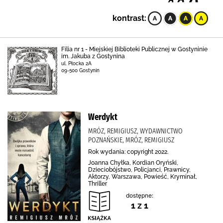
kontrast:
Filia nr 1 - Miejskiej Biblioteki Publicznej w Gostyninie
im. Jakuba z Gostynina
ul. Płocka 2A
09-500 Gostynin
Werdykt
MRÓZ, REMIGIUSZ, WYDAWNICTWO
POZNAŃSKIE, MRÓZ, REMIGIUSZ
Rok wydania: copyright 2022.
Joanna Chyłka, Kordian Oryński,
Dzieciobójstwo, Policjanci, Prawnicy,
Aktorzy, Warszawa, Powieść, Kryminał,
Thriller
dostępne:
1 z 1