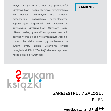
Instytut Książki dba o ochronę prywatności
ZAMKNIJ
użytkowników i bezpieczeństwo przetwarzania
ich danych osobowych oraz stosuje
odpowiednie rozwiązania technologiczne
zapobiegające ingerencji osób trzecich w
prywatność użytkowników. Używamy także
plików cookies, by ułatwić korzystanie z naszych
serwisów oraz do celów statystycznych.Jeśli nie
chcesz, by pliki cookies były zapisywane na
Twoim dysku zmień ustawienia swojej
przeglądarki. Kliknij "Zamknij" aby zaakceptować
naszą politykę prywatności.
ZAREJESTRUJ / ZALOGUJ
PL
EN
wielkość: