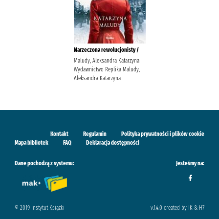
Narzeczona rewolucjonisty /
Maludy, Aleksandra Katarzyna
Wydawnictwo Replika Maludy,
Aleksandra Katarzyna
Kontakt
Regulamin
Polityka prywatności i plików cookie
Mapa bibliotek
FAQ
Deklaracja dostępności
Dane pochodzą z systemu:
Jesteśmy na:
© 2019 Instytut Książki
v.1.4.0 created by IK & H7