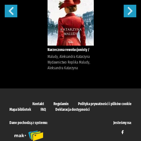
Narzeczona rewolucjonisty /
Maludy, Aleksandra Katarzyna
Wydawnictwo Replika Maludy,
Aleksandra Katarzyna
Kontakt
Regulamin
Polityka prywatności i plików cookie
Mapa bibliotek
FAQ
Deklaracja dostępności
Dane pochodzą z systemu:
Jesteśmy na: