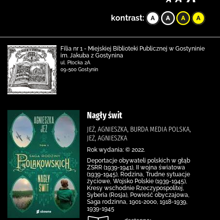
kontrast:
Filia nr 1 - Miejskiej Biblioteki Publicznej w Gostyninie
im. Jakuba z Gostynina
ul. Płocka 2A
09-500 Gostynin
Nagły świt
JEŻ, AGNIESZKA, BURDA MEDIA POLSKA,
JEŻ, AGNIESZKA
Rok wydania: © 2022.
Deportacje obywateli polskich w głąb
ZSRR (1939-1941), II wojna światowa
(1939-1945), Rodzina, Trudne sytuacje
życiowe, Wojsko Polskie (1939-1945),
Kresy wschodnie Rzeczypospolitej,
Syberia (Rosja), Powieść obyczajowa,
Saga rodzinna, 1901-2000, 1918-1939,
1939-1945