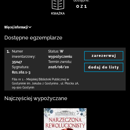
dostępne:
0 z 1
Więcej informacji
Dostępne egzemplarze
1.
Numer
Status:
W
zarezerwuj
inwentarzowy:
wypożyczeniu
35047
Termin zwrotu:
Sygnatura:
2026/08/20
dodaj do listy
821.162.1-3
Filia nr 1 - Miejskiej Biblioteki Publicznej
w
Gostyninie im. Jakuba z Gostynina
,
ul. Płocka 2A
,
09-500 Gostynin
Najczęściej wypożyczane