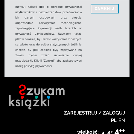
Instytut Książki dba o ochronę prywatności
ZAMKNIJ
użytkowników i bezpieczeństwo przetwarzania
ich danych osobowych oraz stosuje
odpowiednie rozwiązania technologiczne
zapobiegające ingerencji osób trzecich w
prywatność użytkowników. Używamy także
plików cookies, by ułatwić korzystanie z naszych
serwisów oraz do celów statystycznych.Jeśli nie
chcesz, by pliki cookies były zapisywane na
Twoim dysku zmień ustawienia swojej
przeglądarki. Kliknij "Zamknij" aby zaakceptować
naszą politykę prywatności.
ZAREJESTRUJ / ZALOGUJ
PL
EN
wielkość: