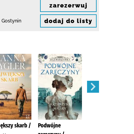
zarezerwuj
dodaj do listy
 Gostynin
ększy skarb /
Podwójne
Apetyt na miłość /