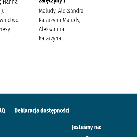
zaręczyny /
r, Hanna
Nowik, Marta
).
Maludy, Aleksandra
(pisarka)
wnictwo
Katarzyna Maludy,
Wydawnictwo Szara
nesy
Aleksandra
Godzina
Katarzyna.
AQ
Deklaracja dostępności
Jesteśmy na: