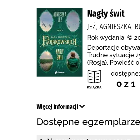
Nagły świt
JEŻ, AGNIESZKA, 
Rok wydania: © 2
Deportacje obywat
Trudne sytuacje ż
(Rosja), Powieść 
dostępne
0 z 1
Więcej informacji
Dostępne egzemplarz