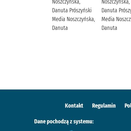
Maludy, Aleksandra
Noszczyńska,
Noszczyńska,
Katarzyna
Danuta Prószyński
Danuta Prósz
Wydawnictwo
Media Noszczyńska,
Media Noszcz
Replika Maludy,
Danuta
Danuta
Aleksandra
Katarzyna
Kontakt
Regulamin
Po
Dane pochodzą z systemu: