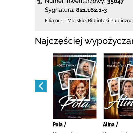
1.
Numer inwentarzowy:
35047
Sygnatura:
821.162.1-3
Filia nr 1 - Miejskiej Biblioteki Publiczne
Najczęściej wypożycza
Małżeńskie więzi /
Pola /
Alina /