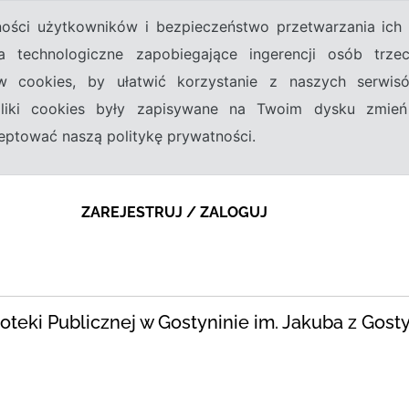
tności użytkowników i bezpieczeństwo przetwarzania ic
a technologiczne zapobiegające ingerencji osób trz
w cookies, by ułatwić korzystanie z naszych serwi
 pliki cookies były zapisywane na Twoim dysku zmień
kceptować naszą politykę prywatności.
ZAREJESTRUJ / ZALOGUJ
blioteki Publicznej w Gostyninie im. Jakuba z Gost