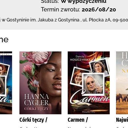
Status:
W wypożyczeniu
Termin zwrotu:
2026/08/20
j
w Gostyninie im. Jakuba z Gostynina
,
ul. Płocka 2A
,
09-500
ne
Córki tęczy /
Carmen /
Najwi