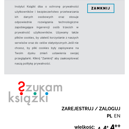
Instytut Książki dba o ochronę prywatności
ZAMKNIJ
użytkowników i bezpieczeństwo przetwarzania
ich danych osobowych oraz stosuje
odpowiednie rozwiązania technologiczne
zapobiegające ingerencji osób trzecich w
prywatność użytkowników. Używamy także
plików cookies, by ułatwić korzystanie z naszych
serwisów oraz do celów statystycznych.Jeśli nie
chcesz, by pliki cookies były zapisywane na
Twoim dysku zmień ustawienia swojej
przeglądarki. Kliknij "Zamknij" aby zaakceptować
naszą politykę prywatności.
ZAREJESTRUJ / ZALOGUJ
PL
EN
wielkość: