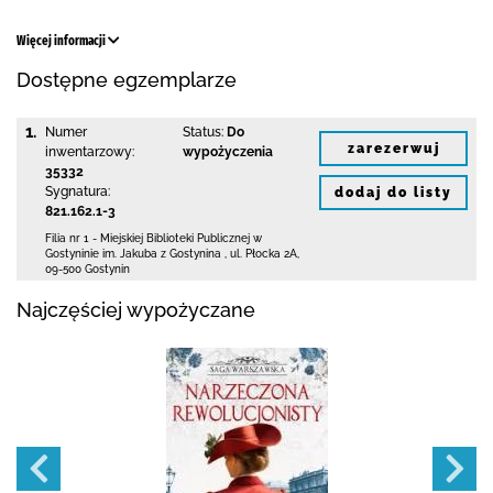
Więcej informacji
Dostępne egzemplarze
1.
Numer
Status:
Do
zarezerwuj
inwentarzowy:
wypożyczenia
35332
Sygnatura:
dodaj do listy
821.162.1-3
Filia nr 1 - Miejskiej Biblioteki Publicznej
w
Gostyninie im. Jakuba z Gostynina
,
ul. Płocka 2A
,
09-500 Gostynin
Najczęściej wypożyczane