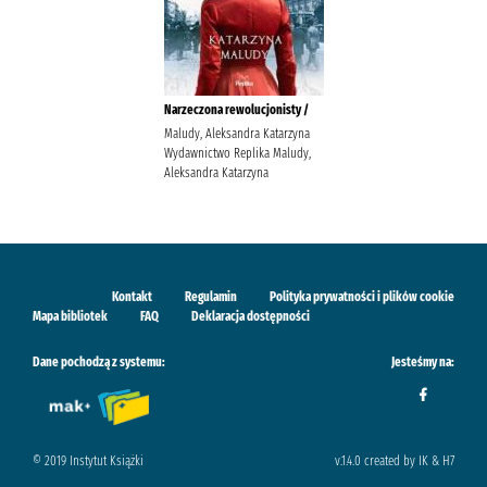
Narzeczona rewolucjonisty /
Maludy, Aleksandra Katarzyna
Wydawnictwo Replika Maludy,
Aleksandra Katarzyna
Kontakt
Regulamin
Polityka prywatności i plików cookie
Mapa bibliotek
FAQ
Deklaracja dostępności
Dane pochodzą z systemu:
Jesteśmy na:
© 2019 Instytut Książki
v.1.4.0 created by IK & H7