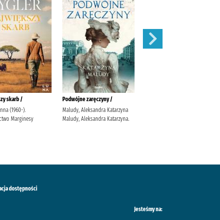
zy skarb /
Podwójne zaręczyny /
Apetyt na miłość /
anna (1960-).
Maludy, Aleksandra Katarzyna
Nowik, Marta (pisarka)
two Marginesy
Maludy, Aleksandra Katarzyna.
Wydawnictwo Szara Godzina
acja dostępności
Jesteśmy na: