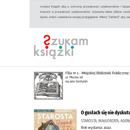
Instytut Książki dba o ochronę prywatności użytkowników i bezp
trzecich w prywatność użytkowników. Używamy także plików cookies
dysku zmień ustawienia swojej przeglądarki. Kliknij "Zamknij" aby z
Filia nr 1 - Miejskiej Biblioteki Publicz
ul. Płocka 2A
09-500 Gostynin
O gusłach się nie dyskut
STAROSTA, MAŁGORZATA, AGEN
Rok wydania: 2022.