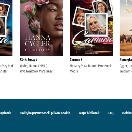
Córki tęczy /
Carmen /
Najwięks
Prószyński
Cygler, Hanna (1960-).
Noszczyńska, Danuta Prószyński
Cygler, H
anuta
Wydawnictwo Marginesy
Media
Wydawnic
egulamin
Polityka prywatności i plików cookie
Mapa bibliotek
FAQ
Deklar