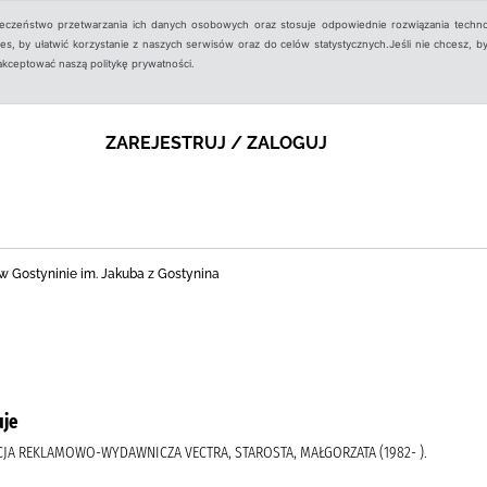
ieczeństwo przetwarzania ich danych osobowych oraz stosuje odpowiednie rozwiązania techno
, by ułatwić korzystanie z naszych serwisów oraz do celów statystycznych.Jeśli nie chcesz, by
aakceptować naszą politykę prywatności.
ZAREJESTRUJ / ZALOGUJ
nej w Gostyninie im. Jakuba z Gostynina
uje
CJA REKLAMOWO-WYDAWNICZA VECTRA, STAROSTA, MAŁGORZATA (1982- ).