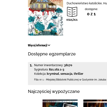
Duchowieństwo katolickie, Hum
dostępne:
0 z 1
Więcej informacji
Dostępne egzemplarze
1.
Numer inwentarzowy:
36170
Sygnatura:
821.162.1-3
Kolekcja:
kryminał, sensacja, thriller
Filia nr 1 - Miejskiej Biblioteki Publicznej
w Gostyninie im. Jakuba
Najczęściej wypożyczane