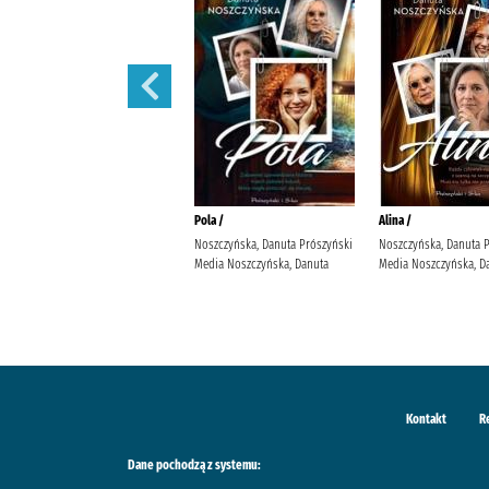
Małżeńskie więzi /
Pola /
Alina /
Maludy, Aleksandra Katarzyna
Noszczyńska, Danuta Prószyński
Noszczyńska, Danuta 
Wydawnictwo Replika Maludy,
Media Noszczyńska, Danuta
Media Noszczyńska, D
Aleksandra Katarzyna
Kontakt
R
Dane pochodzą z systemu: