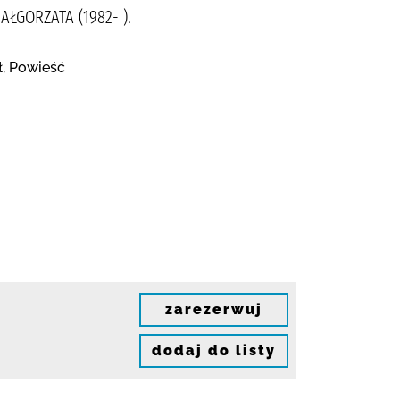
ŁGORZATA (1982- ).
ł, Powieść
zarezerwuj
dodaj do listy