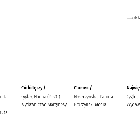
Córki tęczy /
Carmen /
Najwię
nuta
Cygler, Hanna (1960-).
Noszczyńska, Danuta
Cygler,
a
Wydawnictwo Marginesy
Prószyński Media
Wydawn
nuta