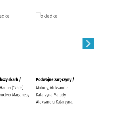
kszy skarb /
Podwójne zaręczyny /
Apetyt na miłość /
 Hanna (1960-).
Maludy, Aleksandra
Nowik, Marta (pisarka)
ictwo Marginesy
Katarzyna Maludy,
Wydawnictwo Szara
Aleksandra Katarzyna.
Godzina