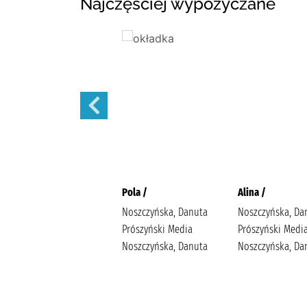
Najczęściej wypożyczane
Małżeńskie więzi /
Pola /
Alina /
Maludy, Aleksandra
Noszczyńska, Danuta
Noszczyńska, Da
Katarzyna Wydawnictwo
Prószyński Media
Prószyński Medi
Replika Maludy,
Noszczyńska, Danuta
Noszczyńska, Da
Aleksandra Katarzyna