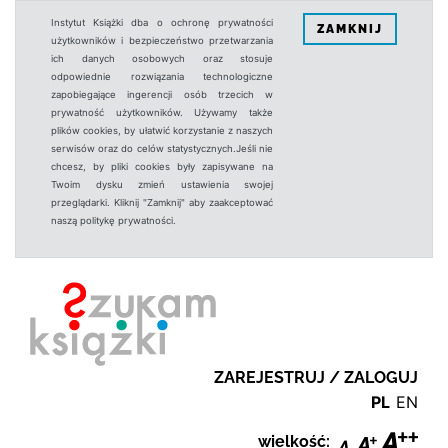
Instytut Książki dba o ochronę prywatności
ZAMKNIJ
użytkowników i bezpieczeństwo przetwarzania
ich danych osobowych oraz stosuje
odpowiednie rozwiązania technologiczne
zapobiegające ingerencji osób trzecich w
prywatność użytkowników. Używamy także
plików cookies, by ułatwić korzystanie z naszych
serwisów oraz do celów statystycznych.Jeśli nie
chcesz, by pliki cookies były zapisywane na
Twoim dysku zmień ustawienia swojej
przeglądarki. Kliknij "Zamknij" aby zaakceptować
naszą politykę prywatności.
ZAREJESTRUJ / ZALOGUJ
PL
EN
wielkość: