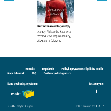
Narzeczona rewolucjonisty /
Maludy, Aleksandra Katarzyna
Wydawnictwo Replika Maludy,
Aleksandra Katarzyna
Kontakt
Regulamin
Polityka prywatności i plików cookie
Mapa bibliotek
FAQ
Deklaracja dostępności
Dane pochodzą z systemu:
Jesteśmy na:
© 2019 Instytut Książki
v.1.4.0 created by IK & H7