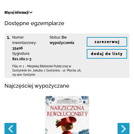
Więcej informacji
Dostępne egzemplarze
1.
Numer
Status:
Do
zarezerwuj
inwentarzowy:
wypożyczenia
35406
Sygnatura:
dodaj do listy
821.162.1-3
Filia nr 1 - Miejskiej Biblioteki Publicznej
w
Gostyninie im. Jakuba z Gostynina
,
ul. Płocka 2A
,
09-500 Gostynin
Najczęściej wypożyczane