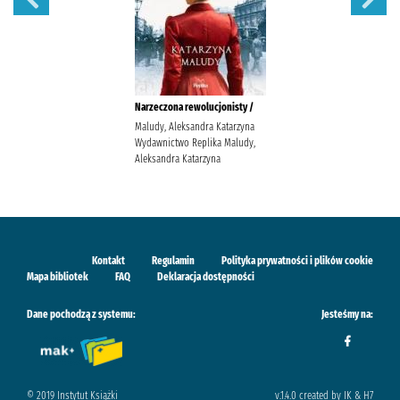
Narzeczona rewolucjonisty /
Maludy, Aleksandra Katarzyna
Wydawnictwo Replika Maludy,
Aleksandra Katarzyna
Kontakt
Regulamin
Polityka prywatności i plików cookie
Mapa bibliotek
FAQ
Deklaracja dostępności
Dane pochodzą z systemu:
Jesteśmy na:
© 2019 Instytut Książki
v.1.4.0 created by IK & H7