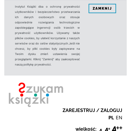
Instytut Książki dba o ochronę prywatności
ZAMKNIJ
użytkowników i bezpieczeństwo przetwarzania
ich danych osobowych oraz stosuje
odpowiednie rozwiązania technologiczne
zapobiegające ingerencji osób trzecich w
prywatność użytkowników. Używamy także
plików cookies, by ułatwić korzystanie z naszych
serwisów oraz do celów statystycznych.Jeśli nie
chcesz, by pliki cookies były zapisywane na
Twoim dysku zmień ustawienia swojej
przeglądarki. Kliknij "Zamknij" aby zaakceptować
naszą politykę prywatności.
ZAREJESTRUJ / ZALOGUJ
PL
EN
wielkość: