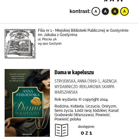
kontrast:
Filia nr 1 - Miejskiej Biblioteki Publicznej w Gostyninie
im. Jakuba z Gostynina
ul. Płocka 2A
09-500 Gostynin
Dama w kapeluszu
STRYJEWSKA, ANNA (1969-)., AGENCJA
WYDAWNICZO-REKLAMOWA SKARPA
WARSZAWSKA
Rok wydania: © copyright 2024.
Rodzina, Kobieta, Uczucia, Oniryzm,
Sens życia, Łódź (woj. łódzkie), Kanał
Grabowski (Warszawa), Powieść,
Powieść polska
dostępne:
0 z 1