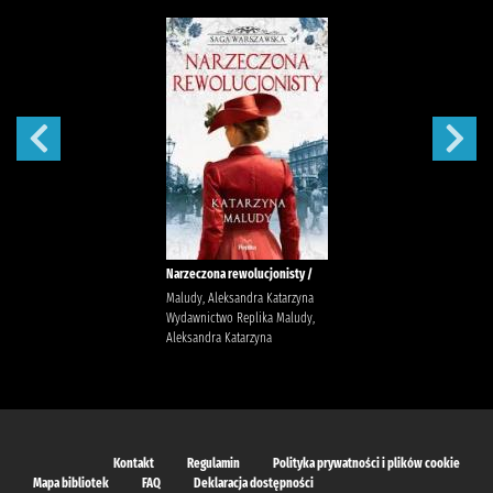
Narzeczona rewolucjonisty /
Maludy, Aleksandra Katarzyna
Wydawnictwo Replika Maludy,
Aleksandra Katarzyna
Kontakt
Regulamin
Polityka prywatności i plików cookie
Mapa bibliotek
FAQ
Deklaracja dostępności