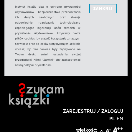
Instytut Książki dba o ochronę prywatności
ZAMKNIJ
użytkowników i bezpieczeństwo przetwarzania
ich danych osobowych oraz stosuje
odpowiednie rozwiązania technologiczne
zapobiegające ingerencji osób trzecich w
prywatność użytkowników. Używamy także
plików cookies, by ułatwić korzystanie z naszych
serwisów oraz do celów statystycznych.Jeśli nie
chcesz, by pliki cookies były zapisywane na
Twoim dysku zmień ustawienia swojej
przeglądarki. Kliknij "Zamknij" aby zaakceptować
naszą politykę prywatności.
ZAREJESTRUJ / ZALOGUJ
PL
EN
wielkość: