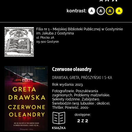
kontrast:
Filia nr 1 - Miejskiej Biblioteki Publicznej w Gostyninie
im. Jakuba z Gostynina
ul. Płocka 2A
09-500 Gostynin
Czerwone oleandry
DRAWSKA, GRETA, PRÓSZYŃSKI I S-KA
Rok wydania: 2023.
Fotografowie, Poszukiwania
zaginionych, Problemy małżeńskie,
Sekrety rodzinne, Zabójstwo,
Świebodzin (woj. lubuskie ; okolice),
Thriller, Powieść, 2001-
dostępne:
2 z 2