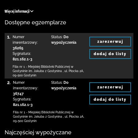
Więcej informacji
Dostępne egzemplarze
1.
Numer
Status:
Do
zarezerwuj
inwentarzowy:
wypożyczenia
36265
Sygnatura:
dodaj do listy
821.162.1-3
Filia nr 1 - Miejskiej Biblioteki Publicznej
w
Gostyninie im. Jakuba z Gostynina
,
ul. Płocka 2A
,
09-500 Gostynin
2.
Numer
Status:
Do
zarezerwuj
inwentarzowy:
wypożyczenia
36747
Sygnatura:
dodaj do listy
821.162.1-3
Filia nr 1 - Miejskiej Biblioteki Publicznej
w
Gostyninie im. Jakuba z Gostynina
,
ul. Płocka 2A
,
09-500 Gostynin
Najczęściej wypożyczane