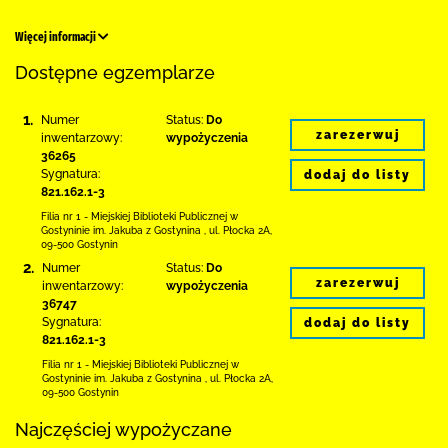
Więcej informacji
Dostępne egzemplarze
1.
Numer
Status:
Do
zarezerwuj
inwentarzowy:
wypożyczenia
36265
Sygnatura:
dodaj do listy
821.162.1-3
Filia nr 1 - Miejskiej Biblioteki Publicznej
w
Gostyninie im. Jakuba z Gostynina
,
ul. Płocka 2A
,
09-500 Gostynin
2.
Numer
Status:
Do
zarezerwuj
inwentarzowy:
wypożyczenia
36747
Sygnatura:
dodaj do listy
821.162.1-3
Filia nr 1 - Miejskiej Biblioteki Publicznej
w
Gostyninie im. Jakuba z Gostynina
,
ul. Płocka 2A
,
09-500 Gostynin
Najczęściej wypożyczane