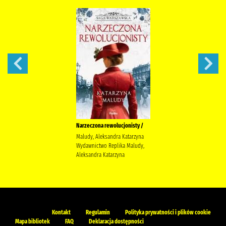
Narzeczona rewolucjonisty /
Maludy, Aleksandra Katarzyna
Wydawnictwo Replika Maludy,
Aleksandra Katarzyna
Kontakt
Regulamin
Polityka prywatności i plików cookie
Mapa bibliotek
FAQ
Deklaracja dostępności