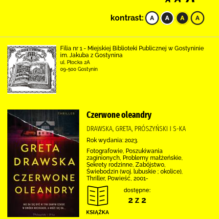
kontrast:
Filia nr 1 - Miejskiej Biblioteki Publicznej w Gostyninie
im. Jakuba z Gostynina
ul. Płocka 2A
09-500 Gostynin
Czerwone oleandry
DRAWSKA, GRETA, PRÓSZYŃSKI I S-KA
Rok wydania: 2023.
Fotografowie, Poszukiwania
zaginionych, Problemy małżeńskie,
Sekrety rodzinne, Zabójstwo,
Świebodzin (woj. lubuskie ; okolice),
Thriller, Powieść, 2001-
dostępne:
2 z 2