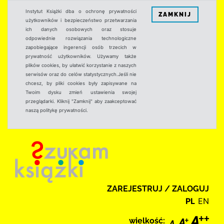
Instytut Książki dba o ochronę prywatności
ZAMKNIJ
użytkowników i bezpieczeństwo przetwarzania
ich danych osobowych oraz stosuje
odpowiednie rozwiązania technologiczne
zapobiegające ingerencji osób trzecich w
prywatność użytkowników. Używamy także
plików cookies, by ułatwić korzystanie z naszych
serwisów oraz do celów statystycznych.Jeśli nie
chcesz, by pliki cookies były zapisywane na
Twoim dysku zmień ustawienia swojej
przeglądarki. Kliknij "Zamknij" aby zaakceptować
naszą politykę prywatności.
ZAREJESTRUJ / ZALOGUJ
PL
EN
wielkość: