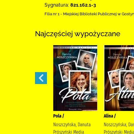
Sygnatura:
821.162.1-3
Filia nr 1 - Miejskiej Biblioteki Publicznej
w Gostyn
Najczęściej wypożyczane
Małżeńskie więzi /
Pola /
Alina /
Maludy, Aleksandra
Noszczyńska, Danuta
Noszczyńska, Da
Katarzyna Wydawnictwo
Prószyński Media
Prószyński Medi