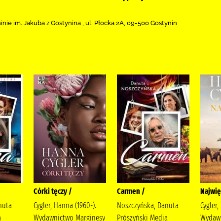
inie im. Jakuba z Gostynina
,
ul. Płocka 2A
,
09-500 Gostynin
Córki tęczy /
Carmen /
Najwię
nuta
Cygler, Hanna (1960-).
Noszczyńska, Danuta
Cygler,
a
Wydawnictwo Marginesy
Prószyński Media
Wydawn