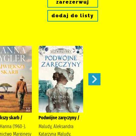
zarezerwuj
dodaj do listy
kszy skarb /
Podwójne zaręczyny /
Apetyt na miłość /
 Hanna (1960-).
Maludy, Aleksandra
Nowik, Marta (pisarka)
ictwo Marginesy
Katarzyna Maludy,
Wydawnictwo Szara