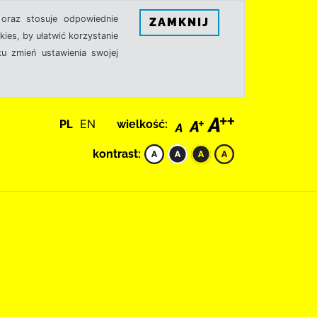
oraz stosuje odpowiednie
ZAMKNIJ
ies, by ułatwić korzystanie
u zmień ustawienia swojej
PL
EN
wielkość:
kontrast: