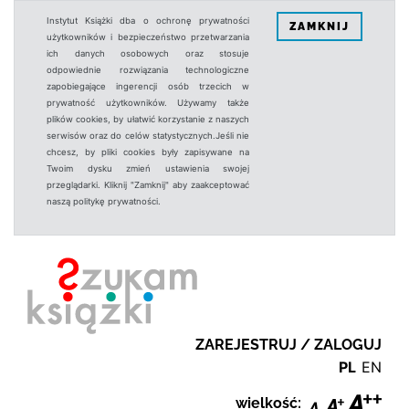
Instytut Książki dba o ochronę prywatności
ZAMKNIJ
użytkowników i bezpieczeństwo przetwarzania
ich danych osobowych oraz stosuje
odpowiednie rozwiązania technologiczne
zapobiegające ingerencji osób trzecich w
prywatność użytkowników. Używamy także
plików cookies, by ułatwić korzystanie z naszych
serwisów oraz do celów statystycznych.Jeśli nie
chcesz, by pliki cookies były zapisywane na
Twoim dysku zmień ustawienia swojej
przeglądarki. Kliknij "Zamknij" aby zaakceptować
naszą politykę prywatności.
ZAREJESTRUJ / ZALOGUJ
PL
EN
wielkość: