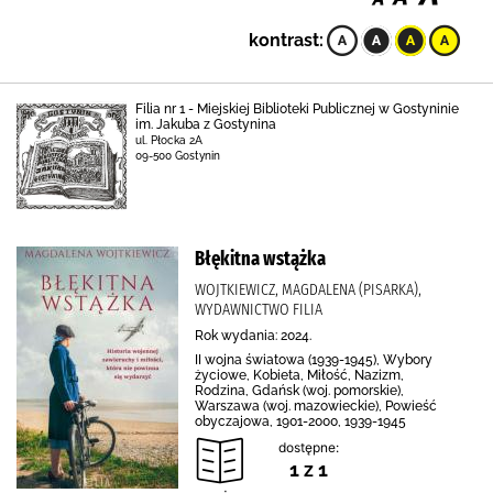
kontrast:
Filia nr 1 - Miejskiej Biblioteki Publicznej w Gostyninie
im. Jakuba z Gostynina
ul. Płocka 2A
09-500 Gostynin
Błękitna wstążka
WOJTKIEWICZ, MAGDALENA (PISARKA),
WYDAWNICTWO FILIA
Rok wydania: 2024.
II wojna światowa (1939-1945), Wybory
życiowe, Kobieta, Miłość, Nazizm,
Rodzina, Gdańsk (woj. pomorskie),
Warszawa (woj. mazowieckie), Powieść
obyczajowa, 1901-2000, 1939-1945
dostępne:
1 z 1