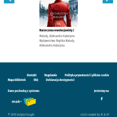
Narzeczona rewolucjonisty /
Maludy, Aleksandra Katarzyna
Wydawnictwo Replika Maludy,
Aleksandra Katarzyna
Kontakt
Regulamin
Polityka prywatności i plików cookie
Mapa bibliotek
FAQ
Deklaracja dostępności
Dane pochodzą z systemu:
Jesteśmy na:
© 2019 Instytut Książki
v.1.4.0 created by IK & H7