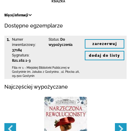
Więcej informacji
Dostępne egzemplarze
1.
Numer
Status:
Do
zarezerwuj
inwentarzowy:
wypożyczenia
37184
Sygnatura:
dodaj do listy
821.162.1-3
Filia nr 1 - Miejskiej Biblioteki Publicznej
w
Gostyninie im. Jakuba z Gostynina
,
ul. Płocka 2A
,
09-500 Gostynin
Najczęściej wypożyczane