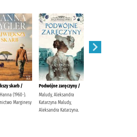
kszy skarb /
Podwójne zaręczyny /
Apetyt na miłość /
 Hanna (1960-).
Maludy, Aleksandra
Nowik, Marta (pisarka)
ictwo Marginesy
Katarzyna Maludy,
Wydawnictwo Szara
Aleksandra Katarzyna.
Godzina