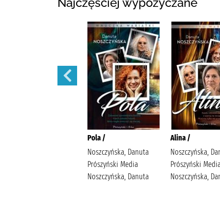
Najczęściej wypożyczane
Małżeńskie więzi /
Pola /
Alina /
Maludy, Aleksandra
Noszczyńska, Danuta
Noszczyńska, Da
Katarzyna Wydawnictwo
Prószyński Media
Prószyński Medi
Replika Maludy,
Noszczyńska, Danuta
Noszczyńska, Da
Aleksandra Katarzyna