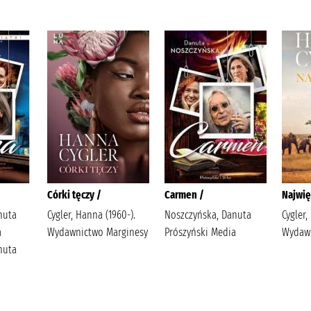
Córki tęczy /
Carmen /
Najwię
nuta
Cygler, Hanna (1960-).
Noszczyńska, Danuta
Cygler,
a
Wydawnictwo Marginesy
Prószyński Media
Wydawn
nuta