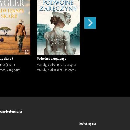
zy skarb /
Podwójne zaręczyny /
Apetyt na miłość /
anna (1960-).
Maludy, Aleksandra Katarzyna
Nowik, Marta (pisarka)
two Marginesy
Maludy, Aleksandra Katarzyna.
Wydawnictwo Szara Godzina
acja dostępności
Jesteśmy na: