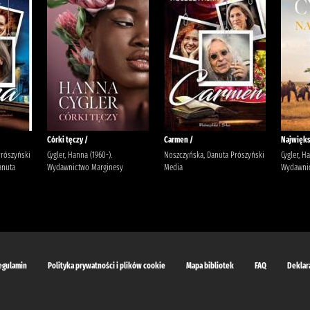
Córki tęczy /
Carmen /
Najwięks
Prószyński
Cygler, Hanna (1960-).
Noszczyńska, Danuta Prószyński
Cygler, H
anuta
Wydawnictwo Marginesy
Media
Wydawnic
egulamin
Polityka prywatności i plików cookie
Mapa bibliotek
FAQ
Deklar