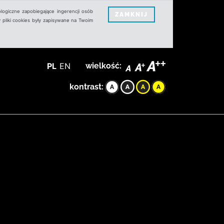
logiczne zapobiegające ingerencji osób
ZAMKNIJ
 pliki cookies były zapisywane na Twoim
PL
EN
wielkość:
kontrast: