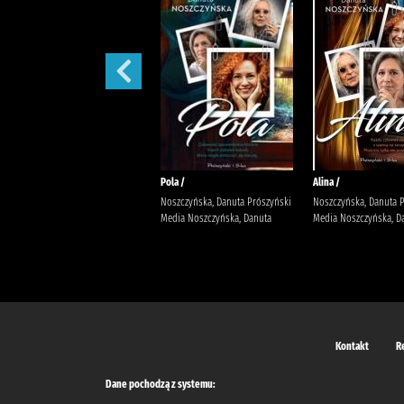
Małżeńskie więzi /
Pola /
Alina /
Maludy, Aleksandra Katarzyna
Noszczyńska, Danuta Prószyński
Noszczyńska, Danuta 
Wydawnictwo Replika Maludy,
Media Noszczyńska, Danuta
Media Noszczyńska, D
Aleksandra Katarzyna
Kontakt
R
Dane pochodzą z systemu: