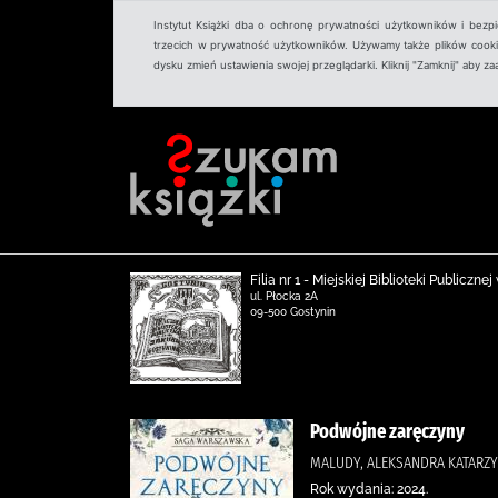
Instytut Książki dba o ochronę prywatności użytkowników i bezp
trzecich w prywatność użytkowników. Używamy także plików cookies
dysku zmień ustawienia swojej przeglądarki. Kliknij "Zamknij" aby z
Filia nr 1 - Miejskiej Biblioteki Publicz
ul. Płocka 2A
09-500 Gostynin
Podwójne zaręczyny
MALUDY, ALEKSANDRA KATARZY
Rok wydania: 2024.