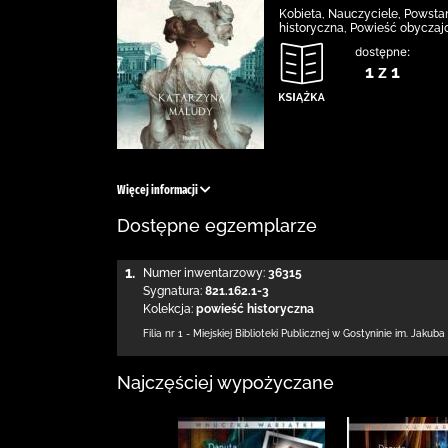
Kobieta, Nauczyciele, Powstan
historyczna, Powieść obyczaj
dostępne:
1 z 1
Więcej informacji
Dostępne egzemplarze
1.
Numer inwentarzowy:
36315
Sygnatura:
821.162.1-3
Kolekcja:
powieść historyczna
Filia nr 1 - Miejskiej Biblioteki Publicznej
w Gostyninie im. Jakuba
Najczęściej wypożyczane