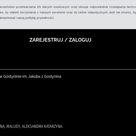
ieczeństwo przetwarzania ich danych osobowych oraz stosuje odpowiednie rozwiązania techno
, by ułatwić korzystanie z naszych serwisów oraz do celów statystycznych.Jeśli nie chcesz, by
aakceptować naszą politykę prywatności.
ZAREJESTRUJ / ZALOGUJ
nej w Gostyninie im. Jakuba z Gostynina
NA, MALUDY, ALEKSANDRA KATARZYNA.