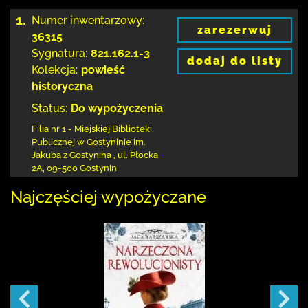
1.
Numer inwentarzowy:
zarezerwuj
36315
Sygnatura:
821.162.1-3
dodaj do listy
Kolekcja:
powieść
historyczna
Status:
Do wypożyczenia
Filia nr 1 - Miejskiej Biblioteki
Publicznej
w Gostyninie im.
Jakuba z Gostynina
,
ul. Płocka
2A
,
09-500 Gostynin
Najczęściej wypożyczane