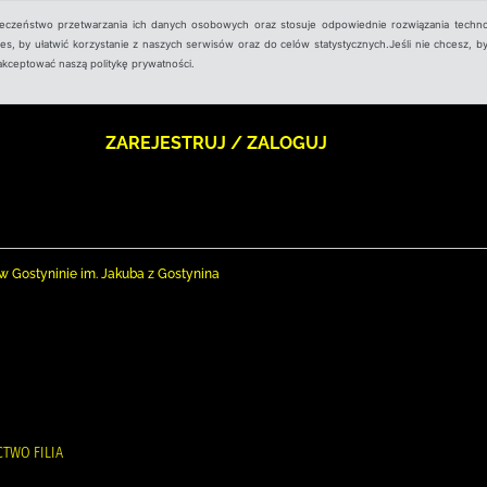
ieczeństwo przetwarzania ich danych osobowych oraz stosuje odpowiednie rozwiązania techno
, by ułatwić korzystanie z naszych serwisów oraz do celów statystycznych.Jeśli nie chcesz, by
aakceptować naszą politykę prywatności.
ZAREJESTRUJ / ZALOGUJ
nej w Gostyninie im. Jakuba z Gostynina
TWO FILIA