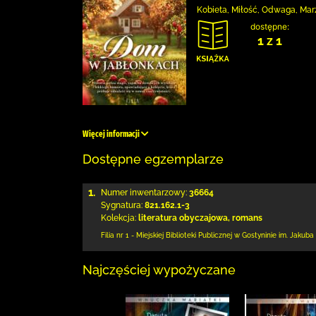
Kobieta, Miłość, Odwaga, Ma
dostępne:
1 z 1
Więcej informacji
Dostępne egzemplarze
1.
Numer inwentarzowy:
36664
Sygnatura:
821.162.1-3
Kolekcja:
literatura obyczajowa, romans
Filia nr 1 - Miejskiej Biblioteki Publicznej
w Gostyninie im. Jakuba
Najczęściej wypożyczane