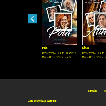
Małżeńskie więzi /
Pola /
Alina /
Maludy, Aleksandra Katarzyna
Noszczyńska, Danuta Prószyński
Noszczyńska, Danuta 
Wydawnictwo Replika Maludy,
Media Noszczyńska, Danuta
Media Noszczyńska, D
Aleksandra Katarzyna
Kontakt
R
Dane pochodzą z systemu: