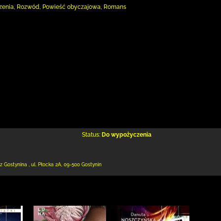
rzenia, Rozwód, Powieść obyczajowa, Romans
Status:
Do wypożyczenia
 z Gostynina
,
ul. Płocka 2A
,
09-500 Gostynin