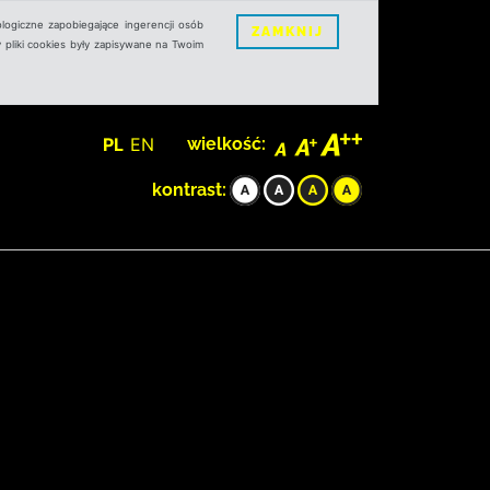
logiczne zapobiegające ingerencji osób
ZAMKNIJ
 pliki cookies były zapisywane na Twoim
PL
EN
wielkość:
kontrast: