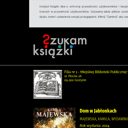
Instytut Książki dba o ochronę prywatności użytkowników i bezp
trzecich w prywatność użytkowników. Używamy także plików cookies
dysku zmień ustawienia swojej przeglądarki. Kliknij "Zamknij" aby z
Filia nr 1 - Miejskiej Biblioteki Publicz
ul. Płocka 2A
09-500 Gostynin
Dom w Jabłonkach
MAJEWSKA, KAMILA, WYDAWNIC
Rok wydania: 2024.