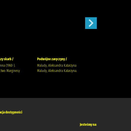
zy skarb /
Podwójne zaręczyny /
Apetyt na miłość /
anna (1960-).
Maludy, Aleksandra Katarzyna
Nowik, Marta (pisarka)
two Marginesy
Maludy, Aleksandra Katarzyna.
Wydawnictwo Szara Godzina
acja dostępności
Jesteśmy na: