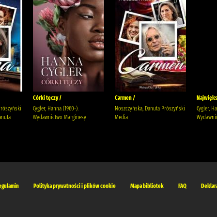
Córki tęczy /
Carmen /
Najwięks
Prószyński
Cygler, Hanna (1960-).
Noszczyńska, Danuta Prószyński
Cygler, H
anuta
Wydawnictwo Marginesy
Media
Wydawnic
egulamin
Polityka prywatności i plików cookie
Mapa bibliotek
FAQ
Deklar