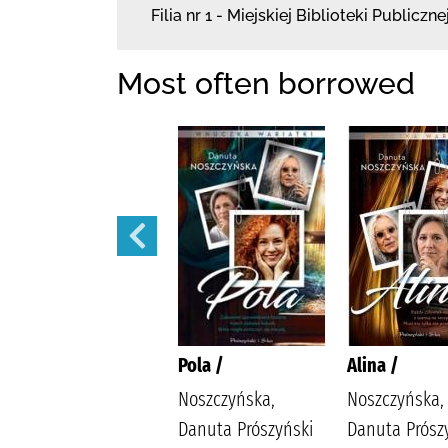
Filia nr 1 - Miejskiej Biblioteki Publiczne
Most often borrowed
Małżeńskie więzi /
Pola /
Alina /
Maludy, Aleksandra
Noszczyńska,
Noszczyńska,
Katarzyna
Danuta Prószyński
Danuta Prósz