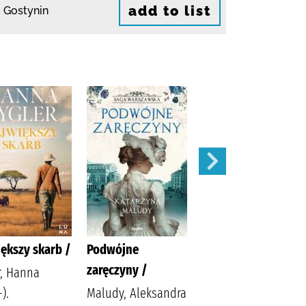
add to list
 Gostynin
ększy skarb /
Podwójne
Apetyt na miłość /
zaręczyny /
r, Hanna
Nowik, Marta
).
Maludy, Aleksandra
(pisarka)