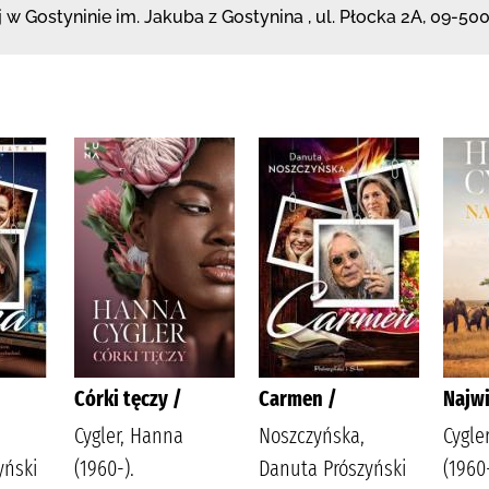
j
w Gostyninie im. Jakuba z Gostynina
,
ul. Płocka 2A
,
09-500
Córki tęczy /
Carmen /
Najwi
Cygler, Hanna
Noszczyńska,
Cygle
yński
(1960-).
Danuta Prószyński
(1960-