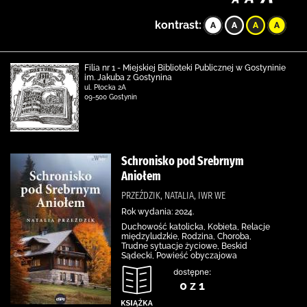
kontrast:
Filia nr 1 - Miejskiej Biblioteki Publicznej w Gostyninie
im. Jakuba z Gostynina
ul. Płocka 2A
09-500 Gostynin
Schronisko pod Srebrnym
Aniołem
PRZEŹDZIK, NATALIA, IWR WE
Rok wydania: 2024.
Duchowość katolicka, Kobieta, Relacje
międzyludzkie, Rodzina, Choroba,
Trudne sytuacje życiowe, Beskid
Sądecki, Powieść obyczajowa
dostępne:
0 z 1