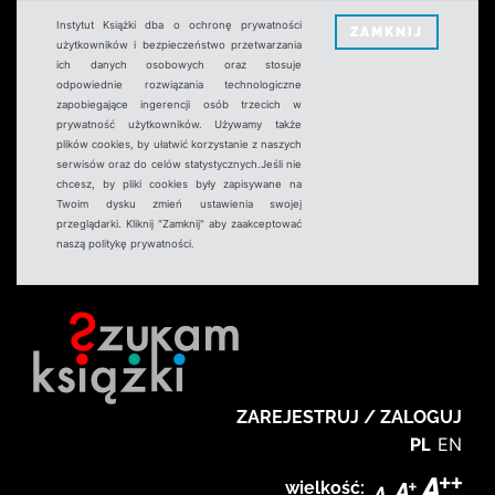
Instytut Książki dba o ochronę prywatności
ZAMKNIJ
użytkowników i bezpieczeństwo przetwarzania
ich danych osobowych oraz stosuje
odpowiednie rozwiązania technologiczne
zapobiegające ingerencji osób trzecich w
prywatność użytkowników. Używamy także
plików cookies, by ułatwić korzystanie z naszych
serwisów oraz do celów statystycznych.Jeśli nie
chcesz, by pliki cookies były zapisywane na
Twoim dysku zmień ustawienia swojej
przeglądarki. Kliknij "Zamknij" aby zaakceptować
naszą politykę prywatności.
ZAREJESTRUJ / ZALOGUJ
PL
EN
wielkość: