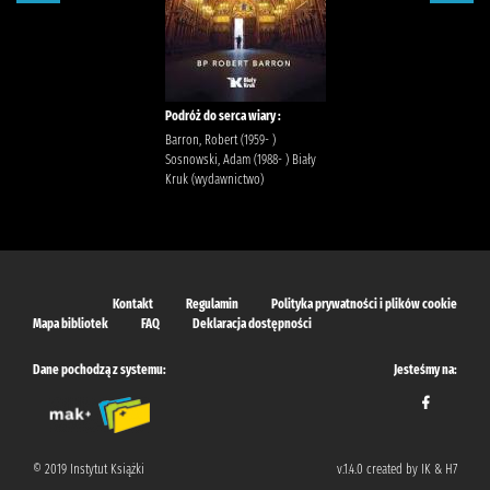
Podróż do serca wiary :
Barron, Robert (1959- )
Sosnowski, Adam (1988- ) Biały
Kruk (wydawnictwo)
Kontakt
Regulamin
Polityka prywatności i plików cookie
Mapa bibliotek
FAQ
Deklaracja dostępności
Dane pochodzą z systemu:
Jesteśmy na:
© 2019 Instytut Książki
v.1.4.0 created by IK & H7