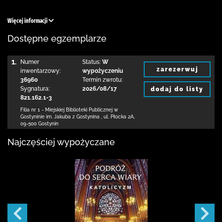
Więcej informacji
Dostępne egzemplarze
1.
Numer
Status:
W
zarezerwuj
inwentarzowy:
wypożyczeniu
36960
Termin zwrotu:
Sygnatura:
2026/08/17
dodaj do listy
821.162.1-3
Filia nr 1 - Miejskiej Biblioteki Publicznej
w
Gostyninie im. Jakuba z Gostynina
,
ul. Płocka 2A
,
09-500 Gostynin
Najczęściej wypożyczane