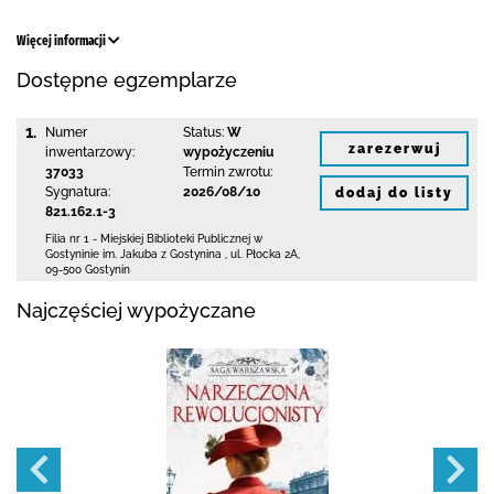
Więcej informacji
Dostępne egzemplarze
1.
Numer
Status:
W
zarezerwuj
inwentarzowy:
wypożyczeniu
37033
Termin zwrotu:
Sygnatura:
2026/08/10
dodaj do listy
821.162.1-3
Filia nr 1 - Miejskiej Biblioteki Publicznej
w
Gostyninie im. Jakuba z Gostynina
,
ul. Płocka 2A
,
09-500 Gostynin
Najczęściej wypożyczane