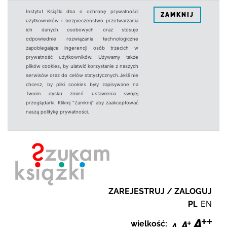
Instytut Książki dba o ochronę prywatności
ZAMKNIJ
użytkowników i bezpieczeństwo przetwarzania
ich danych osobowych oraz stosuje
odpowiednie rozwiązania technologiczne
zapobiegające ingerencji osób trzecich w
prywatność użytkowników. Używamy także
plików cookies, by ułatwić korzystanie z naszych
serwisów oraz do celów statystycznych.Jeśli nie
chcesz, by pliki cookies były zapisywane na
Twoim dysku zmień ustawienia swojej
przeglądarki. Kliknij "Zamknij" aby zaakceptować
naszą politykę prywatności.
ZAREJESTRUJ / ZALOGUJ
PL
EN
wielkość: