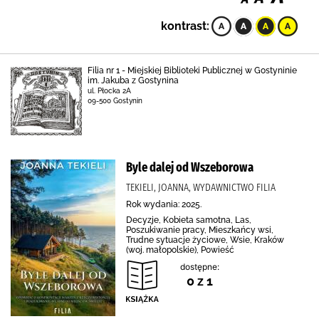
kontrast:
Filia nr 1 - Miejskiej Biblioteki Publicznej w Gostyninie
im. Jakuba z Gostynina
ul. Płocka 2A
09-500 Gostynin
Byle dalej od Wszeborowa
TEKIELI, JOANNA, WYDAWNICTWO FILIA
Rok wydania: 2025.
Decyzje, Kobieta samotna, Las,
Poszukiwanie pracy, Mieszkańcy wsi,
Trudne sytuacje życiowe, Wsie, Kraków
(woj. małopolskie), Powieść
dostępne:
0 z 1