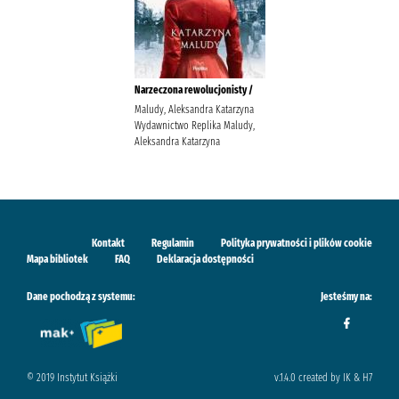
Narzeczona rewolucjonisty /
Maludy, Aleksandra Katarzyna
Wydawnictwo Replika Maludy,
Aleksandra Katarzyna
Kontakt
Regulamin
Polityka prywatności i plików cookie
Mapa bibliotek
FAQ
Deklaracja dostępności
Dane pochodzą z systemu:
Jesteśmy na:
© 2019 Instytut Książki
v.1.4.0 created by IK & H7