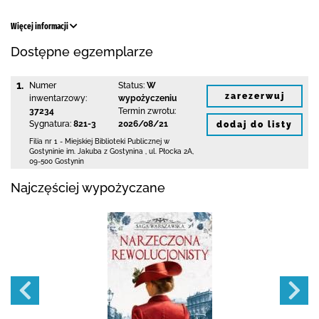
Więcej informacji
Dostępne egzemplarze
1.
Numer
Status:
W
zarezerwuj
inwentarzowy:
wypożyczeniu
37234
Termin zwrotu:
Sygnatura:
821-3
2026/08/21
dodaj do listy
Filia nr 1 - Miejskiej Biblioteki Publicznej
w
Gostyninie im. Jakuba z Gostynina
,
ul. Płocka 2A
,
09-500 Gostynin
Najczęściej wypożyczane