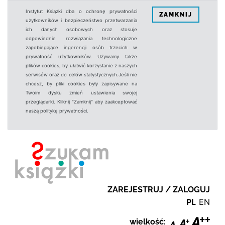
Instytut Książki dba o ochronę prywatności
ZAMKNIJ
użytkowników i bezpieczeństwo przetwarzania
ich danych osobowych oraz stosuje
odpowiednie rozwiązania technologiczne
zapobiegające ingerencji osób trzecich w
prywatność użytkowników. Używamy także
plików cookies, by ułatwić korzystanie z naszych
serwisów oraz do celów statystycznych.Jeśli nie
chcesz, by pliki cookies były zapisywane na
Twoim dysku zmień ustawienia swojej
przeglądarki. Kliknij "Zamknij" aby zaakceptować
naszą politykę prywatności.
ZAREJESTRUJ / ZALOGUJ
PL
EN
wielkość: