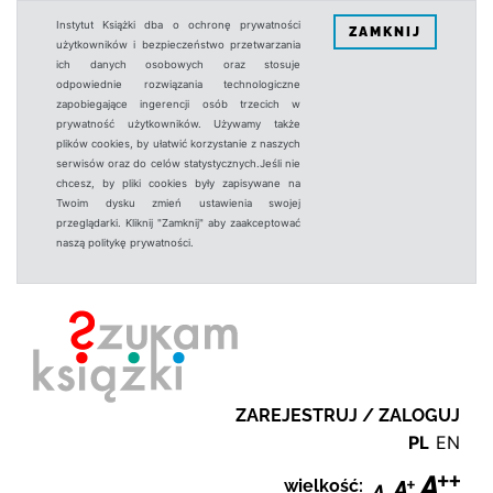
Instytut Książki dba o ochronę prywatności
ZAMKNIJ
użytkowników i bezpieczeństwo przetwarzania
ich danych osobowych oraz stosuje
odpowiednie rozwiązania technologiczne
zapobiegające ingerencji osób trzecich w
prywatność użytkowników. Używamy także
plików cookies, by ułatwić korzystanie z naszych
serwisów oraz do celów statystycznych.Jeśli nie
chcesz, by pliki cookies były zapisywane na
Twoim dysku zmień ustawienia swojej
przeglądarki. Kliknij "Zamknij" aby zaakceptować
naszą politykę prywatności.
ZAREJESTRUJ / ZALOGUJ
PL
EN
wielkość: