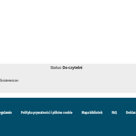
Status:
Do czytelni
Śródmieście)
egulamin
Polityka prywatności i plików cookie
Mapa bibliotek
FAQ
Deklar