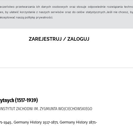
ieczeństwo przetwarzania ich danych osobowych oraz stosuje odpowiednie rozwiązania techno
, by ułatwić korzystanie z naszych serwisów oraz do celów statystycznych.Jeśli nie chcesz, by
aakceptować naszą politykę prywatności.
ZAREJESTRUJ / ZALOGUJ
ytnych (1517-1939)
), INSTYTUT ZACHODNI IM. ZYGMUNTA WOJCIECHOWSKIEGO
1-1945., Germany History 1517-1871, Germany History 1871-