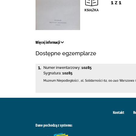
1 z 1
Więcej informacji
Dostępne egzemplarze
1.
Numer inwentarzowy:
10285
Sygnatura:
10285
Muzeum Niepodległości
,
al. Solidarności 62
,
00-240 Warszawa (
Kontakt
R
Dane pochodzą z systemu: