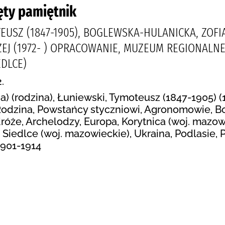
ęty pamiętnik
EUSZ (1847-1905), BOGLEWSKA-HULANICKA, ZOFIA
ZEJ (1972- ) OPRACOWANIE, MUZEUM REGIONALNE
EDLCE)
.
a) (rodzina), Łuniewski, Tymoteusz (1847-1905) 
Rodzina, Powstańcy styczniowi, Agronomowie, Bo
róże, Archelodzy, Europa, Korytnica (woj. mazow
, Siedlce (woj. mazowieckie), Ukraina, Podlasie,
1901-1914
: