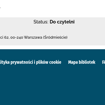
e
Status:
Do czytelni
ści 62
,
00-240 Warszawa (Śródmieście)
lityka prywatności i plików cookie
Mapa bibliotek
F