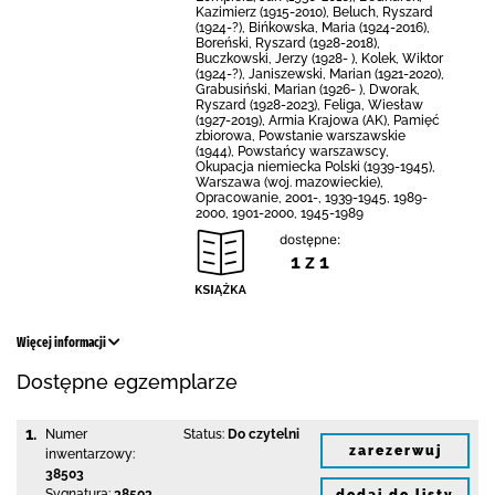
Kazimierz (1915-2010), Beluch, Ryszard
(1924-?), Bińkowska, Maria (1924-2016),
Boreński, Ryszard (1928-2018),
Buczkowski, Jerzy (1928- ), Kolek, Wiktor
(1924-?), Janiszewski, Marian (1921-2020),
Grabusiński, Marian (1926- ), Dworak,
Ryszard (1928-2023), Feliga, Wiesław
(1927-2019), Armia Krajowa (AK), Pamięć
zbiorowa, Powstanie warszawskie
(1944), Powstańcy warszawscy,
Okupacja niemiecka Polski (1939-1945),
Warszawa (woj. mazowieckie),
Opracowanie, 2001-, 1939-1945, 1989-
2000, 1901-2000, 1945-1989
dostępne:
1 z 1
Więcej informacji
Dostępne egzemplarze
1.
Numer
Status:
Do czytelni
zarezerwuj
inwentarzowy:
38503
Sygnatura:
38503
dodaj do listy