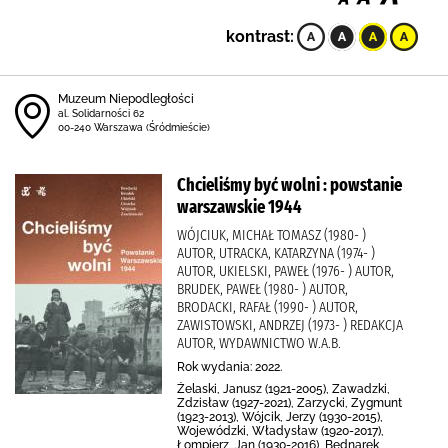
kontrast:
Muzeum Niepodległości
al. Solidarności 62
00-240 Warszawa (Śródmieście)
Chcieliśmy być wolni : powstanie
warszawskie 1944
WÓJCIUK, MICHAŁ TOMASZ (1980- )
AUTOR, UTRACKA, KATARZYNA (1974- )
AUTOR, UKIELSKI, PAWEŁ (1976- ) AUTOR,
BRUDEK, PAWEŁ (1980- ) AUTOR,
BRODACKI, RAFAŁ (1990- ) AUTOR,
ZAWISTOWSKI, ANDRZEJ (1973- ) REDAKCJA
AUTOR, WYDAWNICTWO W.A.B.
Rok wydania: 2022.
Żelaski, Janusz (1921-2005), Zawadzki,
Zdzisław (1927-2021), Zarzycki, Zygmunt
(1923-2013), Wójcik, Jerzy (1930-2015),
Wojewódzki, Władysław (1920-2017),
Łompierz, Jan (1930-2016), Bednarek,