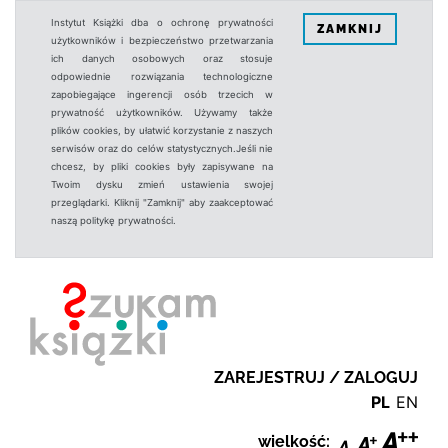
Instytut Książki dba o ochronę prywatności
ZAMKNIJ
użytkowników i bezpieczeństwo przetwarzania
ich danych osobowych oraz stosuje
odpowiednie rozwiązania technologiczne
zapobiegające ingerencji osób trzecich w
prywatność użytkowników. Używamy także
plików cookies, by ułatwić korzystanie z naszych
serwisów oraz do celów statystycznych.Jeśli nie
chcesz, by pliki cookies były zapisywane na
Twoim dysku zmień ustawienia swojej
przeglądarki. Kliknij "Zamknij" aby zaakceptować
naszą politykę prywatności.
ZAREJESTRUJ / ZALOGUJ
PL
EN
wielkość: