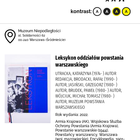
kontrast:
Muzeum Niepodległości
al. Solidarności 62
00-240 Warszawa (Śródmieście)
Leksykon oddziałów powstania
warszawskiego
UTRACKA, KATARZYNA (1974- ) AUTOR
REDAKCJA, BRODACKI, RAFAŁ (1990- )
AUTOR, JASIŃSKI, GRZEGORZ (1980- )
AUTOR, BRUDEK, PAWEŁ (1980- ) AUTOR,
WÓJCIUK, MICHAŁ TOMASZ (1980- )
AUTOR, MUZEUM POWSTANIA
WARSZAWSKIEGO
Rok wydania: 2022.
Armia Krajowa (AK), Wojskowa Służba
Ochrony Powstania (Armia Krajowa),
Powstanie warszawskie (1944),
Powstańcy warszawscy, Warszawa
(woj. mazowieckie), Encyklopedia, 1901-