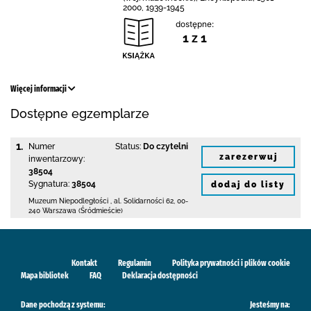
2000, 1939-1945
dostępne:
1 z 1
Więcej informacji
Dostępne egzemplarze
1.
Numer
Status:
Do czytelni
zarezerwuj
inwentarzowy:
38504
Sygnatura:
38504
dodaj do listy
Muzeum Niepodległości
,
al. Solidarności 62
,
00-
240 Warszawa (Śródmieście)
Kontakt
Regulamin
Polityka prywatności i plików cookie
Mapa bibliotek
FAQ
Deklaracja dostępności
Dane pochodzą z systemu:
Jesteśmy na: