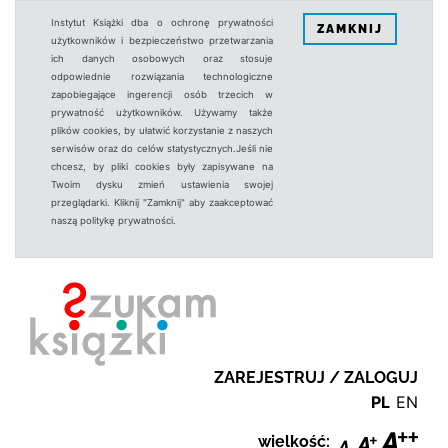
Instytut Książki dba o ochronę prywatności
ZAMKNIJ
użytkowników i bezpieczeństwo przetwarzania
ich danych osobowych oraz stosuje
odpowiednie rozwiązania technologiczne
zapobiegające ingerencji osób trzecich w
prywatność użytkowników. Używamy także
plików cookies, by ułatwić korzystanie z naszych
serwisów oraz do celów statystycznych.Jeśli nie
chcesz, by pliki cookies były zapisywane na
Twoim dysku zmień ustawienia swojej
przeglądarki. Kliknij "Zamknij" aby zaakceptować
naszą politykę prywatności.
ZAREJESTRUJ / ZALOGUJ
PL
EN
wielkość: