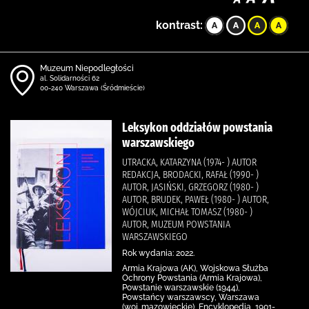
kontrast:
Muzeum Niepodległości
al. Solidarności 62
00-240 Warszawa (Śródmieście)
Leksykon oddziałów powstania
warszawskiego
UTRACKA, KATARZYNA (1974- ) AUTOR
REDAKCJA, BRODACKI, RAFAŁ (1990- )
AUTOR, JASIŃSKI, GRZEGORZ (1980- )
AUTOR, BRUDEK, PAWEŁ (1980- ) AUTOR,
WÓJCIUK, MICHAŁ TOMASZ (1980- )
AUTOR, MUZEUM POWSTANIA
WARSZAWSKIEGO
Rok wydania: 2022.
Armia Krajowa (AK), Wojskowa Służba
Ochrony Powstania (Armia Krajowa),
Powstanie warszawskie (1944),
Powstańcy warszawscy, Warszawa
(woj. mazowieckie), Encyklopedia, 1901-