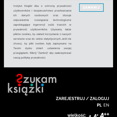
Instytut Książki dba o ochronę prywatności
ZAMKNIJ
użytkowników i bezpieczeństwo przetwarzania
ich danych osobowych oraz stosuje
odpowiednie rozwiązania technologiczne
zapobiegające ingerencji osób trzecich w
prywatność użytkowników. Używamy także
plików cookies, by ułatwić korzystanie z naszych
serwisów oraz do celów statystycznych.Jeśli nie
chcesz, by pliki cookies były zapisywane na
Twoim dysku zmień ustawienia swojej
przeglądarki. Kliknij "Zamknij" aby zaakceptować
naszą politykę prywatności.
ZAREJESTRUJ / ZALOGUJ
PL
EN
wielkość: