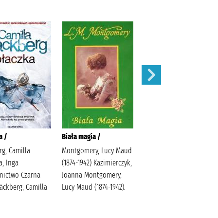
a /
Biała magia /
Atma /
rg, Camilla
Montgomery, Lucy Maud
Rodziewiczówna, Maria
a, Inga
(1874-1942) Kazimierczyk,
ictwo Czarna
Joanna Montgomery,
äckberg, Camilla
Lucy Maud (1874-1942).