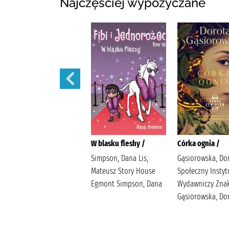
Najczęściej wypożyczane
Córka powietrza /
W blasku fleshy /
Córka ognia /
Gąsiorowska, Dorota
Simpson, Dana Lis,
Gąsiorowska, Do
Społeczny Instytut
Mateusz Story House
Społeczny Instyt
Wydawniczy Znak
Egmont Simpson, Dana
Wydawniczy Zna
Gąsiorowska, Dorota
Gąsiorowska, Do