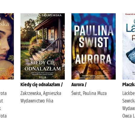
Kiedy cię odnalazłam /
Aurora /
Płaczk
rota
Zakrzewska, Agnieszka
Świst, Paulina Muza
Läckbe
ut
Wydawnictwo Filia
Sawick
k
Wydawn
rota
Owca L