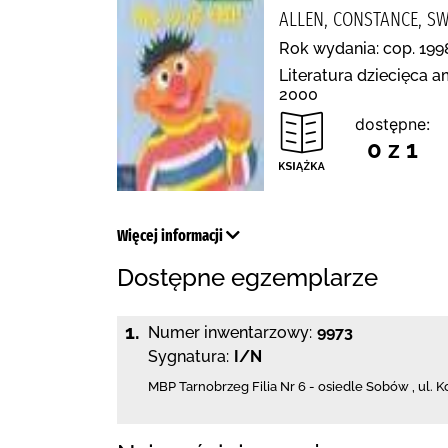
ALLEN, CONSTANCE, S
Rok wydania: cop. 199
Literatura dziecięca a
2000
dostępne:
0 z 1
Więcej informacji
Dostępne egzemplarze
1.
Numer inwentarzowy:
9973
Sygnatura:
I/N
MBP Tarnobrzeg
Filia Nr 6 - osiedle Sobów
,
ul. K