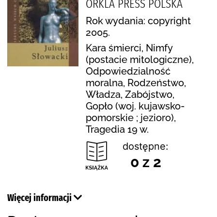
ORKLA PRESS POLSKA
Rok wydania: copyright
2005.
Kara śmierci, Nimfy
(postacie mitologiczne),
Odpowiedzialność
moralna, Rodzeństwo,
Władza, Zabójstwo,
Gopło (woj. kujawsko-
pomorskie ; jezioro),
Tragedia 19 w.
dostępne:
0 z 2
Więcej informacji