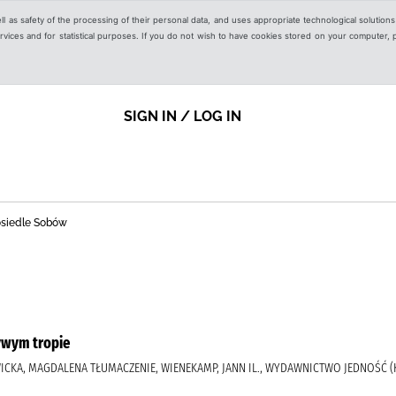
ell as safety of the processing of their personal data, and uses appropriate technological solution
 services and for statistical purposes. If you do not wish to have cookies stored on your computer,
SIGN IN / LOG IN
 osiedle Sobów
zywym tropie
WICKA, MAGDALENA TŁUMACZENIE, WIENEKAMP, JANN IL., WYDAWNICTWO JEDNOŚĆ (K