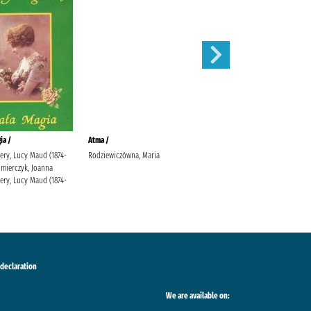
ia /
Atma /
Klejnot /
ry, Lucy Maud (1874-
Rodziewiczówna, Maria
Rodziewiczówna, Maria
imierczyk, Joanna
ry, Lucy Maud (1874-
 declaration
We are available on: