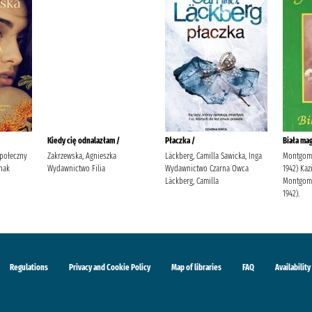
Kiedy cię odnalazłam /
Płaczka /
Biała mag
Społeczny
Zakrzewska, Agnieszka
Läckberg, Camilla Sawicka, Inga
Montgome
nak
Wydawnictwo Filia
Wydawnictwo Czarna Owca
1942) Kaz
Läckberg, Camilla
Montgome
1942).
Regulations
Privacy and Cookie Policy
Map of libraries
FAQ
Availability