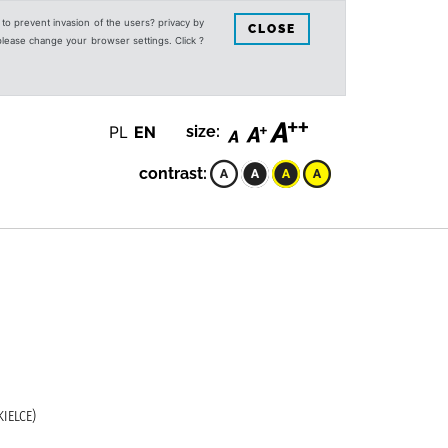
s to prevent invasion of the users? privacy by
CLOSE
 please change your browser settings. Click ?
PL
EN
size:
contrast:
IELCE)