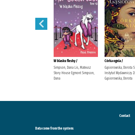
Córka powietrza /
W blasku fleshy /
Córka ognia /
Gąsiorowska, Dorota Społeczny
Simpson, Dana Lis, Mateusz
Gąsiorowska, Dorota 
Instytut Wydawniczy Znak
Story House Egmont Simpson,
Instytut Wydawniczy Z
Gąsiorowska, Dorota
Dana
Gąsiorowska, Dorota
Contact
Data come from the system: