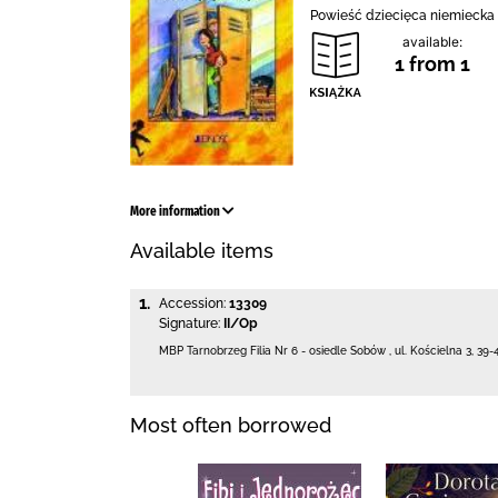
Powieść dziecięca niemiecka 
available:
1 from 1
More information
Available items
1.
Accession:
13309
Signature:
II/Op
MBP Tarnobrzeg
Filia Nr 6 - osiedle Sobów
,
ul. Kościelna 3
,
39-
Most often borrowed