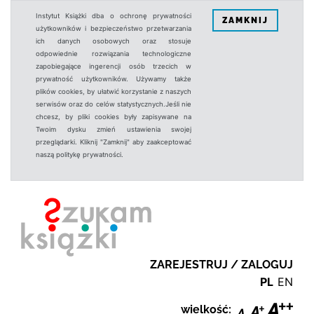
Instytut Książki dba o ochronę prywatności
ZAMKNIJ
użytkowników i bezpieczeństwo przetwarzania
ich danych osobowych oraz stosuje
odpowiednie rozwiązania technologiczne
zapobiegające ingerencji osób trzecich w
prywatność użytkowników. Używamy także
plików cookies, by ułatwić korzystanie z naszych
serwisów oraz do celów statystycznych.Jeśli nie
chcesz, by pliki cookies były zapisywane na
Twoim dysku zmień ustawienia swojej
przeglądarki. Kliknij "Zamknij" aby zaakceptować
naszą politykę prywatności.
ZAREJESTRUJ / ZALOGUJ
PL
EN
wielkość: