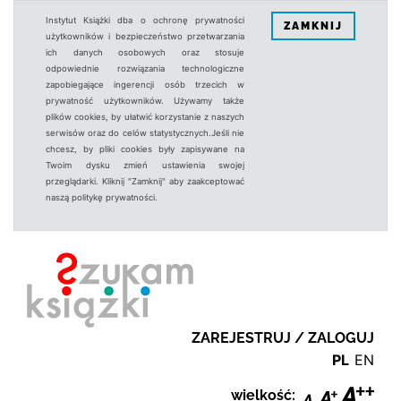
Instytut Książki dba o ochronę prywatności
ZAMKNIJ
użytkowników i bezpieczeństwo przetwarzania
ich danych osobowych oraz stosuje
odpowiednie rozwiązania technologiczne
zapobiegające ingerencji osób trzecich w
prywatność użytkowników. Używamy także
plików cookies, by ułatwić korzystanie z naszych
serwisów oraz do celów statystycznych.Jeśli nie
chcesz, by pliki cookies były zapisywane na
Twoim dysku zmień ustawienia swojej
przeglądarki. Kliknij "Zamknij" aby zaakceptować
naszą politykę prywatności.
ZAREJESTRUJ / ZALOGUJ
PL
EN
wielkość: