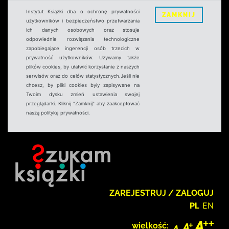
Instytut Książki dba o ochronę prywatności
ZAMKNIJ
użytkowników i bezpieczeństwo przetwarzania
ich danych osobowych oraz stosuje
odpowiednie rozwiązania technologiczne
zapobiegające ingerencji osób trzecich w
prywatność użytkowników. Używamy także
plików cookies, by ułatwić korzystanie z naszych
serwisów oraz do celów statystycznych.Jeśli nie
chcesz, by pliki cookies były zapisywane na
Twoim dysku zmień ustawienia swojej
przeglądarki. Kliknij "Zamknij" aby zaakceptować
naszą politykę prywatności.
ZAREJESTRUJ / ZALOGUJ
PL
EN
wielkość: