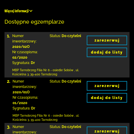
Więcej informacji
Dostępne egzemplarze
1.
Numer
Status:
Do czytelni
zarezerwuj
inwentarzowy:
2020/02O
Nr czasopisma:
dodaj do listy
02/2020
Sygnatura:
Dr
MBP Tarnobrzeg
Filia Nr 6 - osiedle Sobów
,
ul.
Kościelna 3
,
39-400 Tarnobrzeg
2.
Numer
Status:
Do czytelni
zarezerwuj
inwentarzowy:
2020/01O
Nr czasopisma:
dodaj do listy
01/2020
Sygnatura:
Dr
MBP Tarnobrzeg
Filia Nr 6 - osiedle Sobów
,
ul.
Kościelna 3
,
39-400 Tarnobrzeg
3.
Numer
Status:
Do czytelni
zarezerwuj
inwentarzowy: