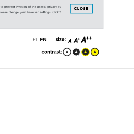
s to prevent invasion of the users? privacy by
CLOSE
 please change your browser settings. Click ?
PL
EN
size:
contrast: