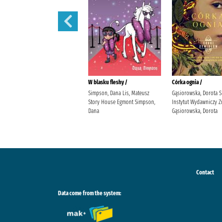
Córka powietrza /
W blasku fleshy /
Córka ognia /
Gąsiorowska, Dorota Społeczny
Simpson, Dana Lis, Mateusz
Gąsiorowska, Dorota 
Instytut Wydawniczy Znak
Story House Egmont Simpson,
Instytut Wydawniczy Z
Gąsiorowska, Dorota
Dana
Gąsiorowska, Dorota
Contact
Data come from the system: