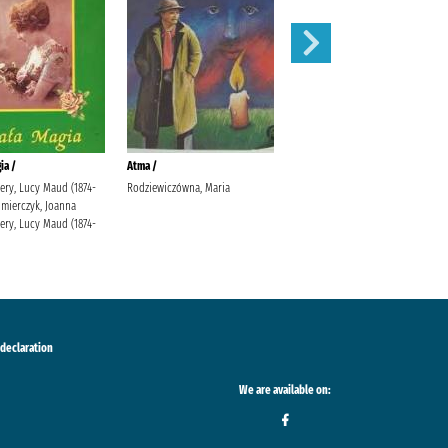
ia /
Atma /
Klejnot /
ry, Lucy Maud (1874-
Rodziewiczówna, Maria
Rodziewiczówna, Maria
imierczyk, Joanna
ry, Lucy Maud (1874-
 declaration
We are available on: