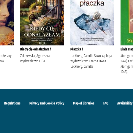
Kiedy cię odnalazłam /
Płaczka /
Biała mag
Społeczny
Zakrzewska, Agnieszka
Läckberg, Camilla Sawicka, Inga
Montgome
nak
Wydawnictwo Filia
Wydawnictwo Czarna Owca
1942) Kaz
Läckberg, Camilla
Montgome
1942).
Regulations
Privacy and Cookie Policy
Map of libraries
FAQ
Availability