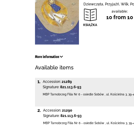
Dziewczęta, Przyjaźń, Wilk, P
available:
10 from 10
More information
Available items
1.
Accession:
21289
Signature:
821.113.6-93
MBP Tarnobrzeg
Filia Nr 6 - osiedle Sobów
,
ul. Kościelna 3
,
39-
2.
Accession:
21290
Signature:
821.113.6-93
MBP Tarnobrzeg
Filia Nr 6 - osiedle Sobów
,
ul. Kościelna 3
,
39-