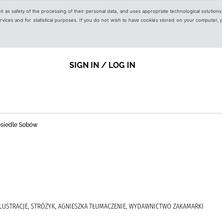
ell as safety of the processing of their personal data, and uses appropriate technological solution
 services and for statistical purposes. If you do not wish to have cookies stored on your computer,
SIGN IN / LOG IN
 osiedle Sobów
 ILUSTRACJE, STRÓŻYK, AGNIESZKA TŁUMACZENIE, WYDAWNICTWO ZAKAMARKI