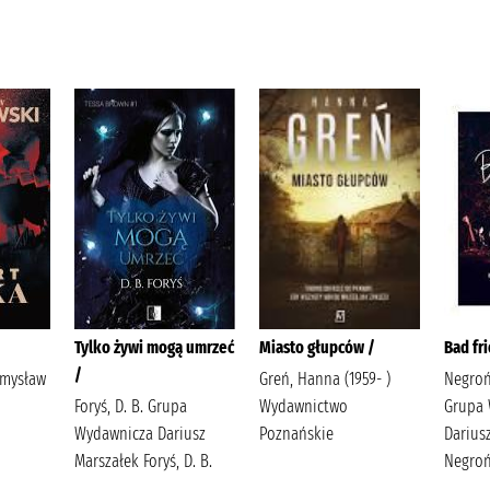
Tylko żywi mogą umrzeć
Miasto głupców /
Bad fr
/
emysław
Greń, Hanna (1959- )
Negroń
Foryś, D. B. Grupa
Wydawnictwo
Grupa 
Wydawnicza Dariusz
Poznańskie
Darius
Marszałek Foryś, D. B.
Negroń