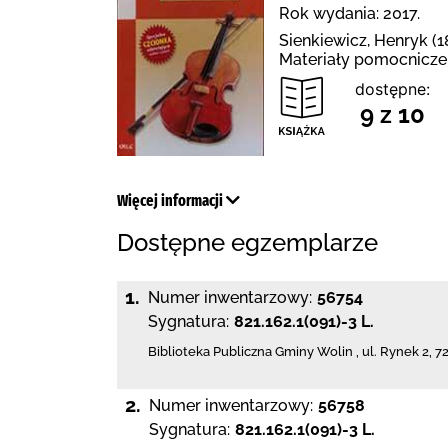
Rok wydania: 2017.
Sienkiewicz, Henryk (1
Materiały pomocnicze
dostępne:
9 z 10
Więcej informacji
Dostępne egzemplarze
1.
Numer inwentarzowy:
56754
Sygnatura:
821.162.1(091)-3 L.
Biblioteka Publiczna Gminy Wolin
,
ul. Rynek 2
,
7
2.
Numer inwentarzowy:
56758
Sygnatura:
821.162.1(091)-3 L.