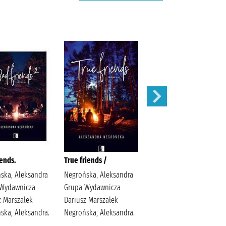
iends.
True friends /
Była sobie miłość /
ska, Aleksandra
Negrońska, Aleksandra
Michalak, Katarzyna
Wydawnicza
Grupa Wydawnicza
(1969- ) Społeczny
z Marszałek
Dariusz Marszałek
Instytut Wydawniczy
ska, Aleksandra.
Negrońska, Aleksandra.
Znak Michalak,
Katarzyna (1969- ).