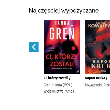
Najczęściej wypożyczane
Domek nad potokiem /
Ci, którzy zostali /
Raport Kruka /
Michalak, Katarzyna
Greń, Hanna (1959-)
Kowalewski, Prz
(1969- ) Społeczny
Wydawnictwo "Amos"
Instytut Wydawniczy
Znak Michalak,
Katarzyna (1969- ).