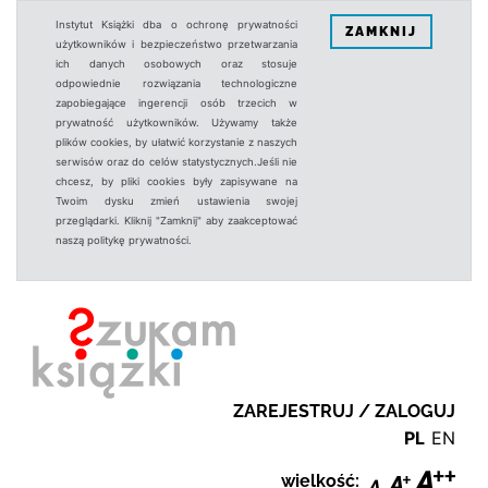
Instytut Książki dba o ochronę prywatności
ZAMKNIJ
użytkowników i bezpieczeństwo przetwarzania
ich danych osobowych oraz stosuje
odpowiednie rozwiązania technologiczne
zapobiegające ingerencji osób trzecich w
prywatność użytkowników. Używamy także
plików cookies, by ułatwić korzystanie z naszych
serwisów oraz do celów statystycznych.Jeśli nie
chcesz, by pliki cookies były zapisywane na
Twoim dysku zmień ustawienia swojej
przeglądarki. Kliknij "Zamknij" aby zaakceptować
naszą politykę prywatności.
ZAREJESTRUJ / ZALOGUJ
PL
EN
wielkość: