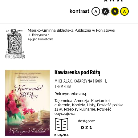
kontrast:
Miejsko-Gminna Biblioteka Publiczna w Poniatowej
ul. Fabryczna 1
24-320 Poniatowa
Kawiarenka pod Różą
MICHALAK, KATARZYNA (1969- ),
TERMEDIA
Rok wydania: 2014.
Tajemnica, Amnezja, Kawiarnie i
cukiernie, Kobieta, Listy, Powieść polska
21 w., Przepisy kulinarne, Powieść
obyczajowa
dostępne:
0 z 1