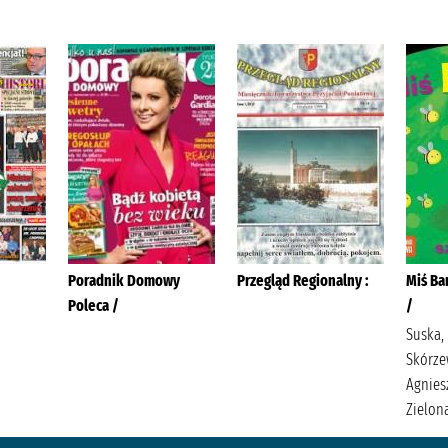
Poradnik Domowy
Przegląd Regionalny :
Miś Ba
Poleca /
/
Suska,
Skórze
Agnies
Zielon