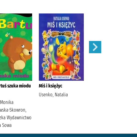
rtuś szuka miodu
Miś i księżyc
Piesek wiercipięta /
Usenko, Natalia
Kozłowska, Urszula
 Monika
Jagas, Justyna Grupa
wska-Skowron,
Wydawnicza Foksal
zka Wydawnictwo
a Sowa