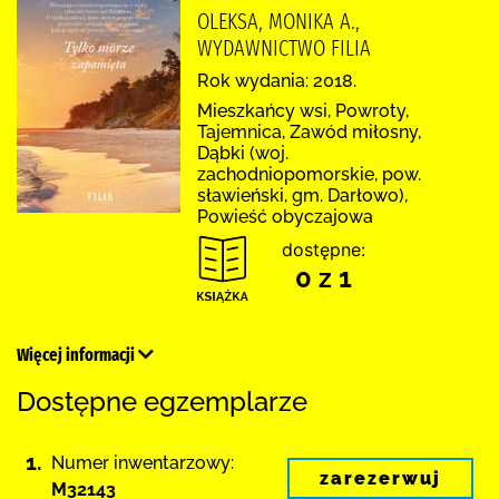
OLEKSA, MONIKA A.,
WYDAWNICTWO FILIA
Rok wydania: 2018.
Mieszkańcy wsi, Powroty,
Tajemnica, Zawód miłosny,
Dąbki (woj.
zachodniopomorskie, pow.
sławieński, gm. Darłowo),
Powieść obyczajowa
dostępne:
0 z 1
Więcej informacji
Dostępne egzemplarze
1.
Numer inwentarzowy:
zarezerwuj
M32143