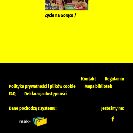
Życie na Gorąco /
Kontakt
Regulamin
Polityka prywatności i plików cookie
Mapa bibliotek
FAQ
Deklaracja dostępności
Dane pochodzą z systemu:
Jesteśmy na: