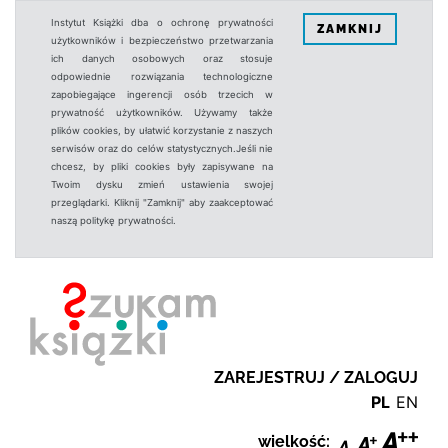
Instytut Książki dba o ochronę prywatności
ZAMKNIJ
użytkowników i bezpieczeństwo przetwarzania
ich danych osobowych oraz stosuje
odpowiednie rozwiązania technologiczne
zapobiegające ingerencji osób trzecich w
prywatność użytkowników. Używamy także
plików cookies, by ułatwić korzystanie z naszych
serwisów oraz do celów statystycznych.Jeśli nie
chcesz, by pliki cookies były zapisywane na
Twoim dysku zmień ustawienia swojej
przeglądarki. Kliknij "Zamknij" aby zaakceptować
naszą politykę prywatności.
ZAREJESTRUJ / ZALOGUJ
PL
EN
wielkość: