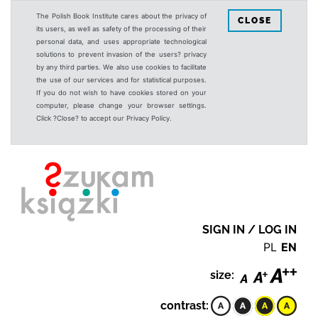
The Polish Book Institute cares about the privacy of
CLOSE
its users, as well as safety of the processing of their
personal data, and uses appropriate technological
solutions to prevent invasion of the users? privacy
by any third parties. We also use cookies to facilitate
the use of our services and for statistical purposes.
If you do not wish to have cookies stored on your
computer, please change your browser settings.
Click ?Close? to accept our Privacy Policy.
SIGN IN / LOG IN
PL
EN
size:
contrast: