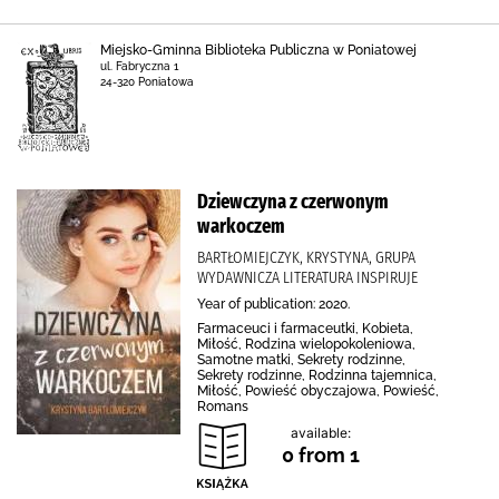
Miejsko-Gminna Biblioteka Publiczna w Poniatowej
ul. Fabryczna 1
24-320 Poniatowa
Dziewczyna z czerwonym
warkoczem
BARTŁOMIEJCZYK, KRYSTYNA, GRUPA
WYDAWNICZA LITERATURA INSPIRUJE
Year of publication: 2020.
Farmaceuci i farmaceutki, Kobieta,
Miłość, Rodzina wielopokoleniowa,
Samotne matki, Sekrety rodzinne,
Sekrety rodzinne, Rodzinna tajemnica,
Miłość, Powieść obyczajowa, Powieść,
Romans
available:
0 from 1